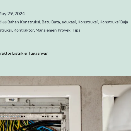
ay 29, 2024
d as
,
,
,
,
Bahan Konstruksi
Batu Bata
edukasi
Konstruksi
Konstruksi Baja
,
,
,
struksi
Kontraktor
Manajemen Proyek
Tips
raktor Listrik & Tugasnya?