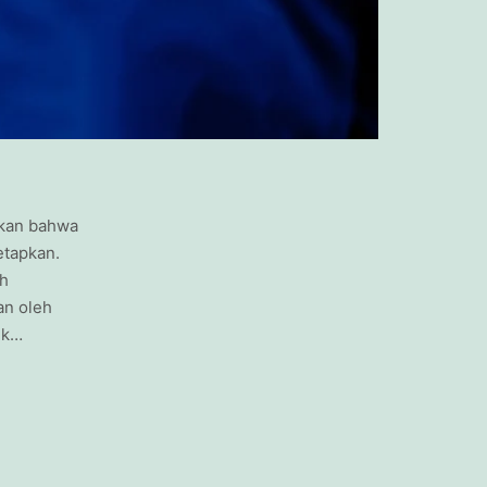
ikan bahwa
etapkan.
ah
an oleh
ek…