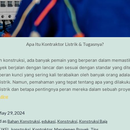
Apa Itu Kontraktor Listrik & Tugasnya?
h konstruksi, ada banyak pemain yang berperan dalam memast
yek berjalan dengan lancar dan sesuai dengan standar yang dit
peran kunci yang sering kali terabaikan oleh banyak orang adal
listrik. Namun, pemahaman yang tepat tentang apa yang dilakuk
 listrik dan betapa pentingnya peran mereka dalam sebuah proy
ading
ay 29, 2024
d as
,
,
,
Bahan Konstruksi
edukasi
Konstruksi
Konstruksi Baja
,
,
,
,
IKEL
konstruksi
Kontraktor
Manajemen Proyek
Tips