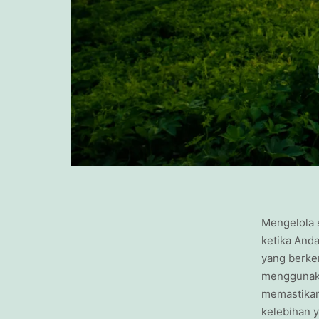
Mengelola 
ketika And
yang berkem
menggunaka
memastikan 
kelebihan 