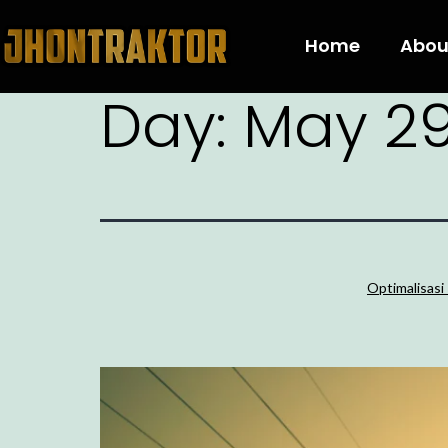
Home
Abou
Day:
May 29
Optimalisasi