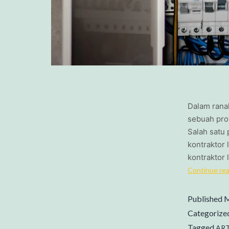
Dalam rana
sebuah pro
Salah satu 
kontraktor 
kontraktor
Continue re
Published
M
Categorize
Tagged
ART