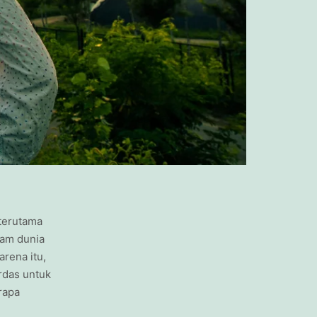
terutama
lam dunia
arena itu,
rdas untuk
rapa