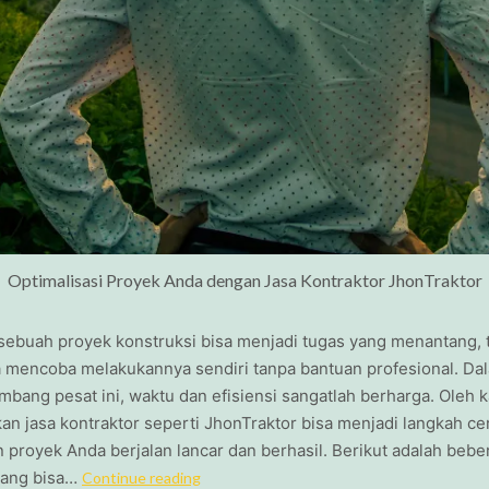
Optimalisasi Proyek Anda dengan Jasa Kontraktor JhonTraktor
sebuah proyek konstruksi bisa menjadi tugas yang menantang, 
a mencoba melakukannya sendiri tanpa bantuan profesional. Da
bang pesat ini, waktu dan efisiensi sangatlah berharga. Oleh k
n jasa kontraktor seperti JhonTraktor bisa menjadi langkah ce
proyek Anda berjalan lancar dan berhasil. Berikut adalah bebe
yang bisa…
Continue reading