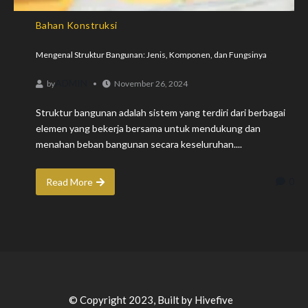
Bahan Konstruksi
Mengenal Struktur Bangunan: Jenis, Komponen, dan Fungsinya
ADMIN
by
November 26, 2024
Struktur bangunan adalah sistem yang terdiri dari berbagai
elemen yang bekerja bersama untuk mendukung dan
menahan beban bangunan secara keseluruhan....
0
Read More
© Copyright 2023, Built by Hivefive