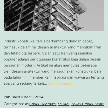
Industri konstruksi terus berkembang dengan cepat,
termasuk dalam hal desain arsitektur yang mengikuti tren
dan teknologi terbaru. Salah satu tren yang semakin
populer adalah penggunaan konstruksi baja dalam desain
bangunan modern. Artikel ini akan mengulas beberapa
tren desain arsitektur yang menggunakan konstruksi baja
pada tahun ini, memberikan inspirasi dan wawasan tentang
apa yang sedang terjadi…
Continue reading
Published
June 13, 2024
Categorized as
,
,
Bahan Konstruksi
edukasi
Inovasi Limbah Plastik