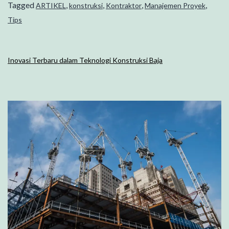
Tagged
,
,
,
,
ARTIKEL
konstruksi
Kontraktor
Manajemen Proyek
Tips
Inovasi Terbaru dalam Teknologi Konstruksi Baja