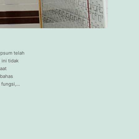
gypsum telah
ini tidak
aat
mbahas
 fungsi,…