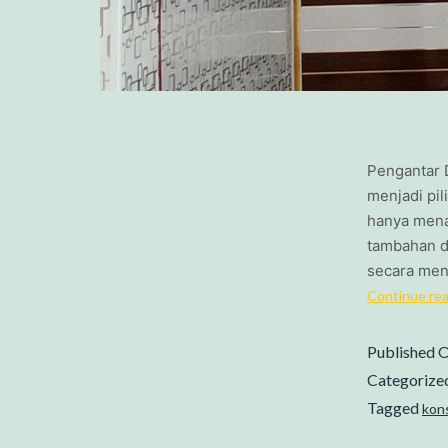
Pengantar D
menjadi pil
hanya menaw
tambahan d
secara men
Continue re
Published
O
Categorize
Tagged
kon