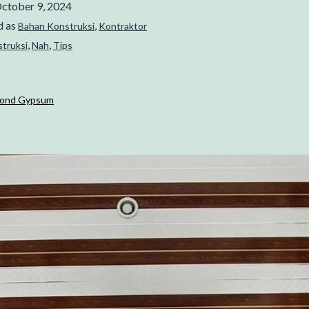
ctober 9, 2024
d as
,
Bahan Konstruksi
Kontraktor
,
,
struksi
Nah
Tips
afond Gypsum