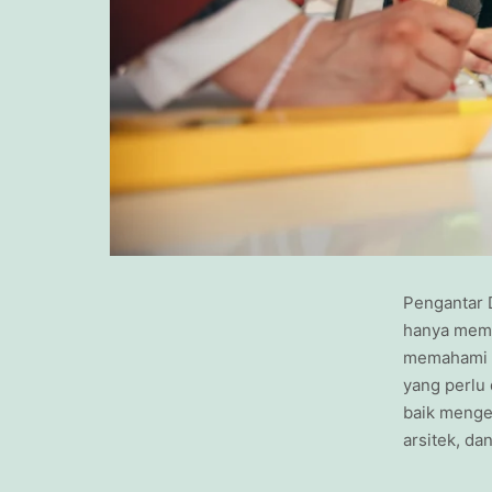
Pengantar D
hanya memp
memahami pr
yang perlu
baik mengen
arsitek, d