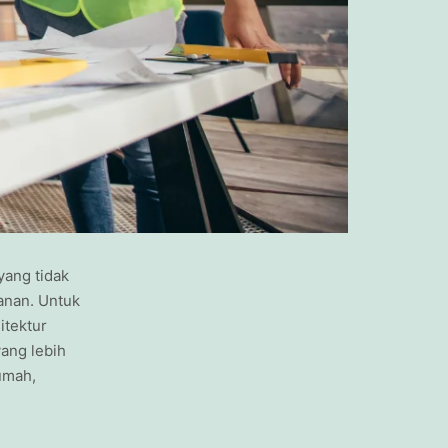
yang tidak
anan. Untuk
itektur
ang lebih
umah,