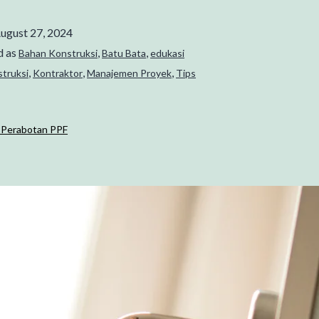
ugust 27, 2024
d as
,
,
Bahan Konstruksi
Batu Bata
edukasi
,
,
,
struksi
Kontraktor
Manajemen Proyek
Tips
h Perabotan PPF