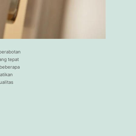
perabotan
ang tepat
 beberapa
atikan
ualitas