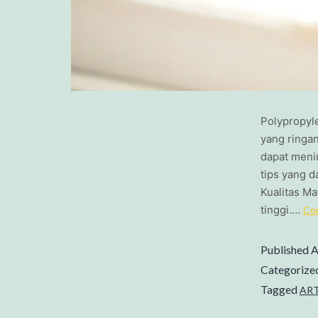
Polypropyl
yang ringa
dapat meni
tips yang d
Kualitas Ma
tinggi.…
Con
Published
A
Categorize
Tagged
ART