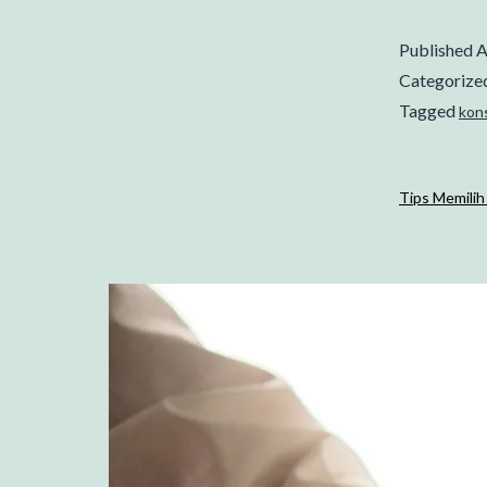
Published
A
Categorize
Tagged
kon
Tips Memili