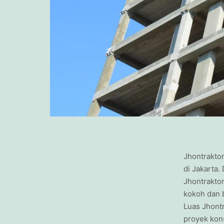
Jhontraktor
di Jakarta.
Jhontrakto
kokoh dan b
Luas Jhont
proyek kons