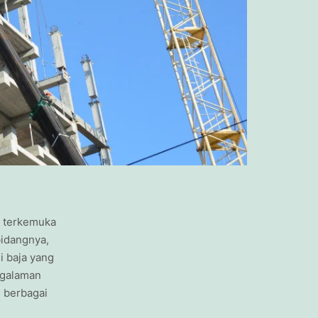
a terkemuka
bidangnya,
i baja yang
ngalaman
 berbagai