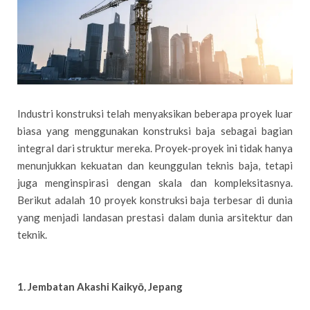
Industri konstruksi telah menyaksikan beberapa proyek luar
biasa yang menggunakan konstruksi baja sebagai bagian
integral dari struktur mereka. Proyek-proyek ini tidak hanya
menunjukkan kekuatan dan keunggulan teknis baja, tetapi
juga menginspirasi dengan skala dan kompleksitasnya.
Berikut adalah 10 proyek konstruksi baja terbesar di dunia
yang menjadi landasan prestasi dalam dunia arsitektur dan
teknik.
1. Jembatan Akashi Kaikyō, Jepang