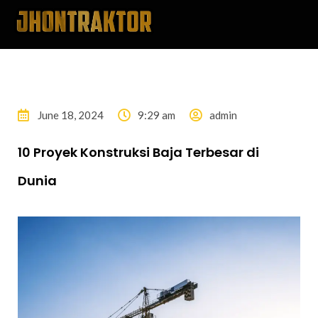
June 18, 2024
9:29 am
admin
10 Proyek Konstruksi Baja Terbesar di
Dunia