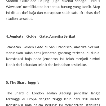
Stadion Olimpiade Beijing, juga dikenal sebagai “Nidus
Wawasan”, memiliki atap berbentuk burung yang ikonik. Atap
ini dibuat dari baja dan merupakan salah satu ciri khas dari
stadion tersebut.
4. Jembatan Golden Gate, Amerika Serikat
Jembatan Golden Gate di San Francisco, Amerika Serikat,
merupakan salah satu jembatan gantung terkenal di dunia.
Konstruksi baja pada jembatan ini telah menjadi simbol
ikonik dari kekuatan teknik dan keindahan arsitektur.
5. The Shard, Inggris
The Shard di London adalah gedung pencakar langit
tertinggi di Eropa dengan tinggi lebih dari 310 meter.
Konstruksi baja dalam gedung ini memberikan stabilitas