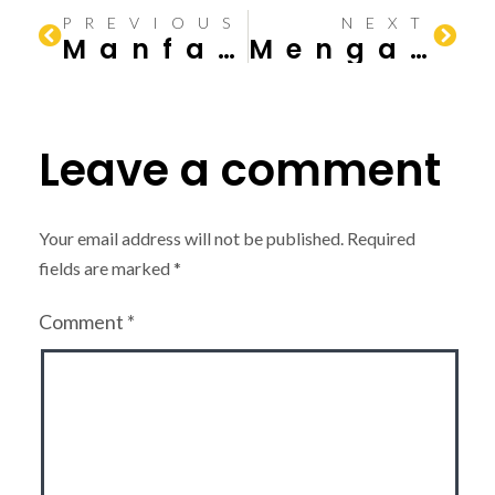
PREVIOUS
NEXT
Manfaat Ekonomis dari Konstruksi Baja untuk Pemilik Bangunan
Mengapa Konstruksi Baja Terus Mendominasi Industri Konstruksi
Leave a comment
Your email address will not be published.
Required
fields are marked
*
Comment
*