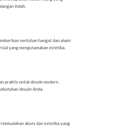
ndangan indah.
memberikan sentuhan hangat dan alami
rsial yang mengutamakan estetika.
han praktis untuk desain modern.
kebutuhan desain Anda.
kan kemudahan akses dan estetika yang