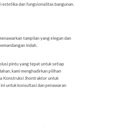
i estetika dan fungsionalitas bangunan.
a menawarkan tampilan yang elegan dan
 pemandangan indah.
lusi pintu yang tepat untuk setiap
dahan, kami menghadirkan pilihan
a Konstruksi Jhontraktor untuk
ini untuk konsultasi dan penawaran