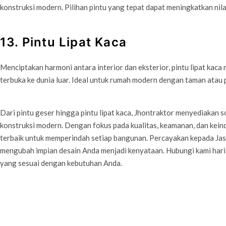
konstruksi modern. Pilihan pintu yang tepat dapat meningkatkan nila
13. Pintu Lipat Kaca
Menciptakan harmoni antara interior dan eksterior, pintu lipat kac
terbuka ke dunia luar. Ideal untuk rumah modern dengan taman atau
Dari pintu geser hingga pintu lipat kaca, Jhontraktor menyediakan so
konstruksi modern. Dengan fokus pada kualitas, keamanan, dan kein
terbaik untuk memperindah setiap bangunan. Percayakan kepada Jas
mengubah impian desain Anda menjadi kenyataan. Hubungi kami hari 
yang sesuai dengan kebutuhan Anda.