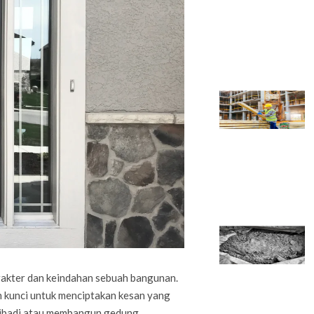
rakter dan keindahan sebuah bangunan.
h kunci untuk menciptakan kesan yang
ribadi atau membangun gedung