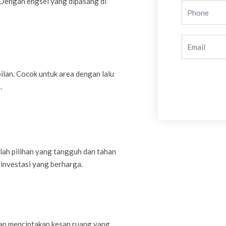
Dengan engsel yang dipasang di
ilan. Cocok untuk area dengan lalu
.
lah pilihan yang tangguh dan tahan
investasi yang berharga.
ran menciptakan kesan ruang yang