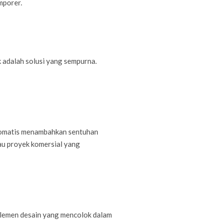
mporer.
k adalah solusi yang sempurna.
tomatis menambahkan sentuhan
tau proyek komersial yang
 elemen desain yang mencolok dalam