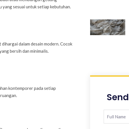
u yang sesuai untuk setiap kebutuhan.
 dihargai dalam desain modern. Cocok
ang bersih dan minimalis.
uhan kontemporer pada setiap
Send
 ruangan.