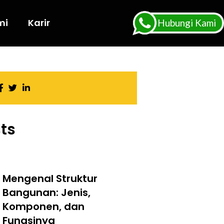
mi
Karir
Hubungi Kami
ts
Mengenal Struktur
Bangunan: Jenis,
Komponen, dan
Fungsinya