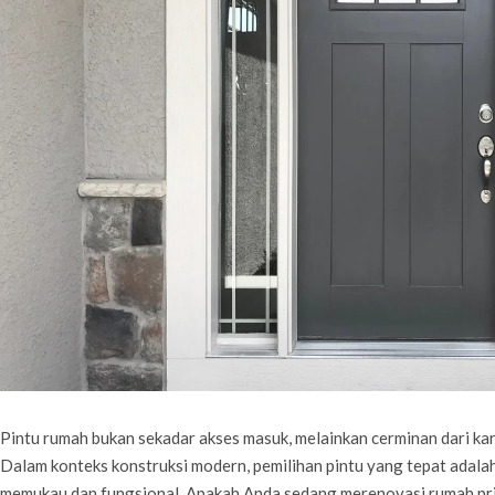
Pintu rumah bukan sekadar akses masuk, melainkan cerminan dari ka
Dalam konteks konstruksi modern, pemilihan pintu yang tepat adala
memukau dan fungsional. Apakah Anda sedang merenovasi rumah p