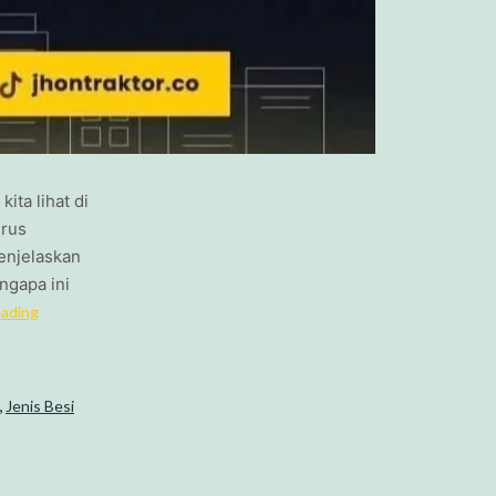
ita lihat di
erus
menjelaskan
ngapa ini
eading
,
Jenis Besi