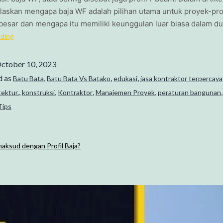
laskan mengapa baja WF adalah pilihan utama untuk proyek-pr
 besar dan mengapa itu memiliki keunggulan luar biasa dalam d
ading
ctober 10, 2023
d as
,
,
,
Batu Bata
Batu Bata Vs Batako
edukasi
jasa kontraktor terpercaya
,
,
,
,
tektur.
konstruksi
Kontraktor
Manajemen Proyek
peraturan bangunan
Tips
aksud dengan Profil Baja?