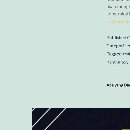
akan menje
konstruksi
Continue re
Published
O
Categorize
Tagged
arsi
,
Kontraktor
Apa yang Dim