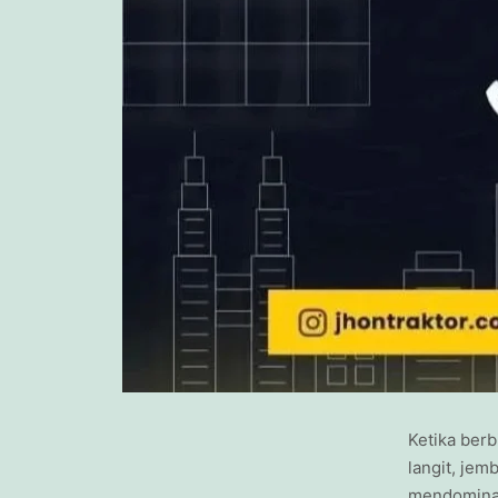
Ketika ber
langit, jem
mendominasi