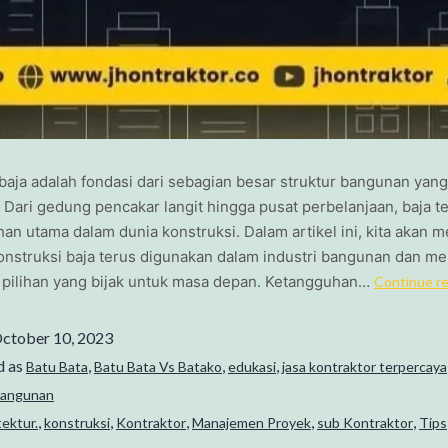
baja adalah fondasi dari sebagian besar struktur bangunan yang k
a. Dari gedung pencakar langit hingga pusat perbelanjaan, baja t
an utama dalam dunia konstruksi. Dalam artikel ini, kita akan 
nstruksi baja terus digunakan dalam industri bangunan dan me
pilihan yang bijak untuk masa depan. Ketangguhan…
Continue r
ctober 10, 2023
d as
,
,
,
Batu Bata
Batu Bata Vs Batako
edukasi
jasa kontraktor terpercaya
Bangunan
,
,
,
,
,
tektur.
konstruksi
Kontraktor
Manajemen Proyek
sub Kontraktor
Tips