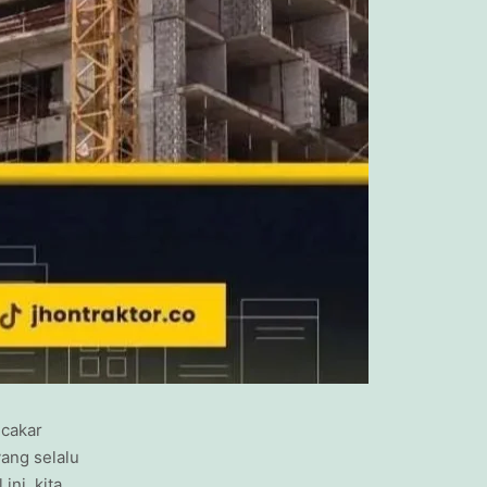
ncakar
yang selalu
ini, kita