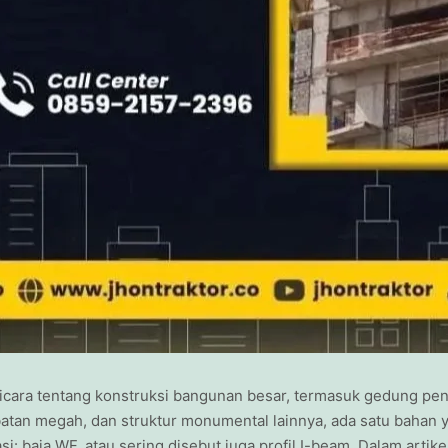
bicara tentang konstruksi bangunan besar, termasuk gedung pe
batan megah, dan struktur monumental lainnya, ada satu bahan 
: baja WF, atau sering disebut juga profil I-beam. Dalam artikel 