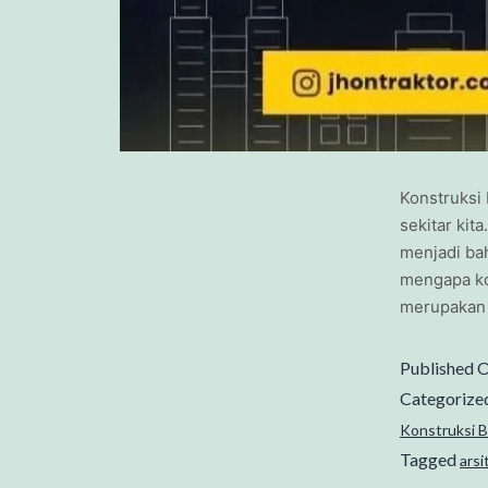
Konstruksi 
sekitar kit
menjadi bah
mengapa ko
merupakan 
Published
O
Categorize
Konstruksi 
Tagged
arsi