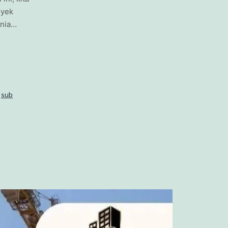
oyek
unia…
,
sub