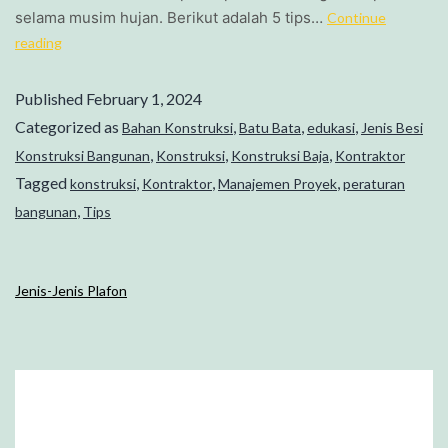
selama musim hujan. Berikut adalah 5 tips…
Continue
reading
Published
February 1, 2024
Categorized as
,
,
,
Bahan Konstruksi
Batu Bata
edukasi
Jenis Besi
,
,
,
Konstruksi Bangunan
Konstruksi
Konstruksi Baja
Kontraktor
Tagged
,
,
,
konstruksi
Kontraktor
Manajemen Proyek
peraturan
,
bangunan
Tips
Jenis-Jenis Plafon