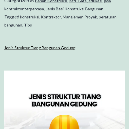
Categorized as
,
,
,
Bahan Konstruksi
Batu Bata
edukasi
jasa
,
kontraktor terpercaya
Jenis Besi Konstruksi Bangunan
Tagged
,
,
,
konstruksi
Kontraktor
Manajemen Proyek
peraturan
,
bangunan
Tips
Jenis Struktur Tiang Bangunan Gedung