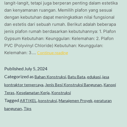
langit-langit, tetapi juga berperan penting dalam estetika
dan kenyamanan ruangan. Memilih plafon yang sesuai
dengan kebutuhan dapat meningkatkan nilai fungsional
dan estetis dari sebuah rumah. Berikut adalah beberapa
jenis plafon rumah berdasarkan kebutuhannya: 1. Plafon
Gypsum Kebutuhan: Keunggulan: Kelemahan: 2. Plafon
PVC (Polyvinyl Chloride) Kebutuhan: Keunggulan:
Kelemahan: 3.…
Continue reading
Published
July 5, 2024
Categorized as
,
,
,
Bahan Konstruksi
Batu Bata
edukasi
jasa
,
,
kontraktor terpercaya
Jenis Besi Konstruksi Bangunan
Kanopi
,
,
Teras
Keselamatan Kerja
Konstruksi
Tagged
,
,
,
ARTIKEL
konstruksi
Manajemen Proyek
peraturan
,
bangunan
Tips