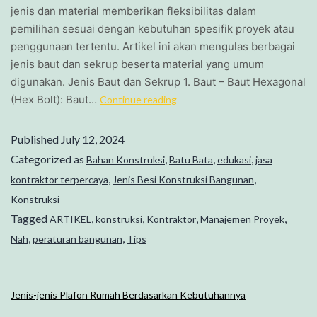
jenis dan material memberikan fleksibilitas dalam
pemilihan sesuai dengan kebutuhan spesifik proyek atau
penggunaan tertentu. Artikel ini akan mengulas berbagai
jenis baut dan sekrup beserta material yang umum
digunakan. Jenis Baut dan Sekrup 1. Baut – Baut Hexagonal
(Hex Bolt): Baut…
Continue reading
Published
July 12, 2024
Categorized as
,
,
,
Bahan Konstruksi
Batu Bata
edukasi
jasa
,
,
kontraktor terpercaya
Jenis Besi Konstruksi Bangunan
Konstruksi
Tagged
,
,
,
,
ARTIKEL
konstruksi
Kontraktor
Manajemen Proyek
,
,
Nah
peraturan bangunan
Tips
Jenis-jenis Plafon Rumah Berdasarkan Kebutuhannya