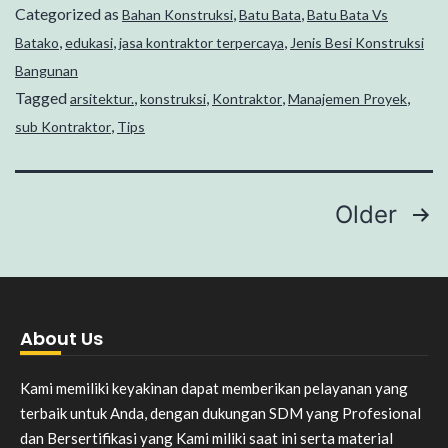
Categorized as
,
,
Bahan Konstruksi
Batu Bata
Batu Bata Vs
,
,
,
Batako
edukasi
jasa kontraktor terpercaya
Jenis Besi Konstruksi
Bangunan
Tagged
,
,
,
,
arsitektur.
konstruksi
Kontraktor
Manajemen Proyek
,
sub Kontraktor
Tips
Older
About Us
Kami memiliki keyakinan dapat memberikan pelayanan yang
terbaik untuk Anda, dengan dukungan SDM yang Profesional
dan Bersertifikasi yang Kami miliki saat ini serta material