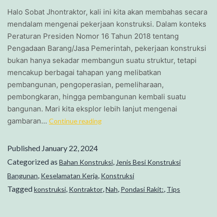
Halo Sobat Jhontraktor, kali ini kita akan membahas secara
mendalam mengenai pekerjaan konstruksi. Dalam konteks
Peraturan Presiden Nomor 16 Tahun 2018 tentang
Pengadaan Barang/Jasa Pemerintah, pekerjaan konstruksi
bukan hanya sekadar membangun suatu struktur, tetapi
mencakup berbagai tahapan yang melibatkan
pembangunan, pengoperasian, pemeliharaan,
pembongkaran, hingga pembangunan kembali suatu
bangunan. Mari kita eksplor lebih lanjut mengenai
gambaran…
Continue reading
Published
January 22, 2024
Categorized as
,
Bahan Konstruksi
Jenis Besi Konstruksi
,
,
Bangunan
Keselamatan Kerja
Konstruksi
Tagged
,
,
,
,
konstruksi
Kontraktor
Nah
Pondasi Rakit:
Tips