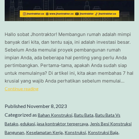
Hallo sobat Jhontraktor! Membangun rumah adalah mimpi
banyak dari kita, dan tentu saja, ini adalah investasi besar.
Sebelum Anda memulai proyek pembangunan rumah
impian Anda, ada beberapa hal penting yang perlu Anda
pertimbangkan. Pertama-tama, apakah Anda sudah siap
untuk memulainya? Di artikel ini, kita akan membahas 7 hal
krusial yang wajib Anda perhatikan sebelum memulai…
Continue reading
Published
November 8, 2023
Categorized as
,
,
Bahan Konstruksi
Batu Bata
Batu Bata Vs
,
,
,
Batako
edukasi
jasa kontraktor terpercaya
Jenis Besi Konstruksi
,
,
,
,
Bangunan
Keselamatan Kerja
Konstruksi
Konstruksi Baja