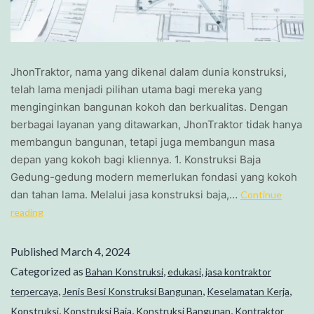
JhonTraktor, nama yang dikenal dalam dunia konstruksi,
telah lama menjadi pilihan utama bagi mereka yang
menginginkan bangunan kokoh dan berkualitas. Dengan
berbagai layanan yang ditawarkan, JhonTraktor tidak hanya
membangun bangunan, tetapi juga membangun masa
depan yang kokoh bagi kliennya. 1. Konstruksi Baja
Gedung-gedung modern memerlukan fondasi yang kokoh
dan tahan lama. Melalui jasa konstruksi baja,…
Continue
reading
Published
March 4, 2024
Categorized as
,
,
Bahan Konstruksi
edukasi
jasa kontraktor
,
,
,
terpercaya
Jenis Besi Konstruksi Bangunan
Keselamatan Kerja
,
,
,
Konstruksi
Konstruksi Baja
Konstruksi Bangunan
Kontraktor