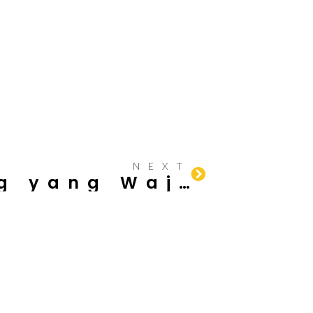
NEXT
7 Hal Penting yang Wajib Diperhatikan Sebelum Bangun Rumah