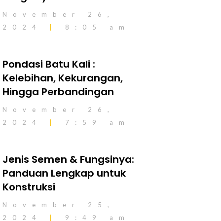
November 26,
2024
8:05 am
Pondasi Batu Kali :
Kelebihan, Kekurangan,
Hingga Perbandingan
November 26,
2024
7:59 am
Jenis Semen & Fungsinya:
Panduan Lengkap untuk
Konstruksi
November 25,
2024
9:49 am