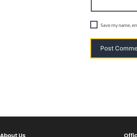
Save my name, ema
About Us
Offi