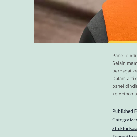
Panel dindi
Selain mem
berbagai k
Dalam artik
panel dind
kelebihan 
Published
F
Categorize
Struktur Baj
Tagged
kon