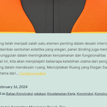
ng telah menjadi salah satu elemen penting dalam desain inter
berikan sentuhan estetika yang elegan, panel dinding juga m
eunggulan dalam meningkatkan kenyamanan dan fungsionalitas 
el ini, kita akan menjelajahi beberapa kelebihan utama dari pe
ing dalam mendesain ruang. Menciptakan Ruang yang Elegan Sa
utama dari…
Continue reading
ebruary 16, 2024
d as
,
,
,
,
Bahan Konstruksi
edukasi
Keselamatan Kerja
Konstruksi
Konstru
a
,
,
,
struksi
Kontraktor
Manajemen Proyek
Tips