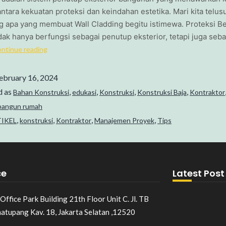
tara kekuatan proteksi dan keindahan estetika. Mari kita telusu
g apa yang membuat Wall Cladding begitu istimewa. Proteksi Be
dak hanya berfungsi sebagai penutup eksterior, tetapi juga seba
ntinue reading
ebruary 16, 2024
d as
,
,
,
,
Bahan Konstruksi
edukasi
Konstruksi
Konstruksi Baja
Kontraktor
angun rumah
,
,
,
,
IKEL
konstruksi
Kontraktor
Manajemen Proyek
Tips
ce
Latest Post
Office Park Building 21th Floor Unit C. Jl. TB
matupang Kav. 18, Jakarta Selatan ,12520