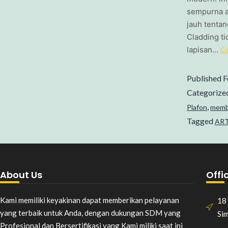
sempurna an
jauh tentan
Cladding ti
lapisan…
Co
Published
F
Categorize
,
Plafon
memb
Tagged
ART
About Us
Offi
Kami memiliki keyakinan dapat memberikan pelayanan
18 
yang terbaik untuk Anda, dengan dukungan SDM yang
Si
Profesional dan Bersertifikasi yang Kami miliki saat ini