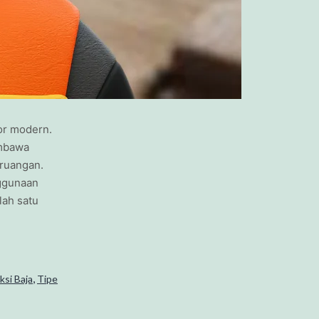
ior modern.
embawa
ruangan.
nggunaan
lah satu
,
ksi Baja
Tipe