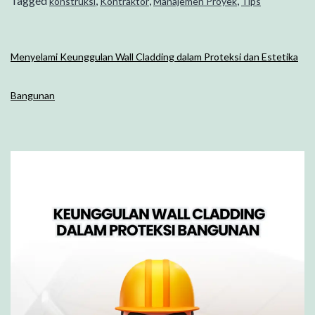
Tagged
,
,
,
konstruksi
Kontraktor
Manajemen Proyek
Tips
Menyelami Keunggulan Wall Cladding dalam Proteksi dan Estetika
Bangunan