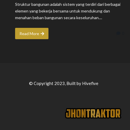
Struktur bangunan adalah sistem yang terdiri dari berbagai
elemen yang bekerja bersama untuk mendukung dan
menahan beban bangunan secara keseluruhan....
0
Read More
© Copyright 2023, Built by Hivefive