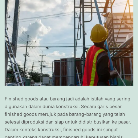
Finished goods atau barang jadi adalah istilah yang sering
digunakan dalam dunia konstruksi. Secara garis besar,
finished goods merujuk pada barang-barang yang telah
selesai diproduksi dan siap untuk didistribusikan ke pasar.
Dalam konteks konstruksi, finished goods ini sangat
penting karena dapat mempengaruhi keputusan bisnis