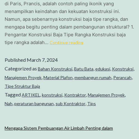
di Paris, Prancis, adalah contoh paling ikonik yang
menampilkan keindahan dan kekuatan konstruksi ini.
Namun, apa sebenarnya konstruksi baja tipe rangka, dan
mengapa begitu penting dalam pembangunan struktural? 1.
Pengantar Konstruksi Baja Tipe Rangka Konstruksi baja
tipe rangka adalah…
Continue reading
Published
March 7, 2024
Categorized as
,
,
,
,
Bahan Konstruksi
Batu Bata
edukasi
Konstruksi
,
,
,
,
Manajemen Proyek
Material Plafon
membangun rumah
Perancah
Tipe Struktur Baja
Tagged
,
,
,
,
ARTIKEL
konstruksi
Kontraktor
Manajemen Proyek
,
,
,
Nah
peraturan bangunan
sub Kontraktor
Tips
Mengapa Sistem Pembuangan Air Limbah Penting dalam