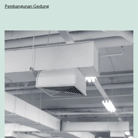
Pembangunan Gedung