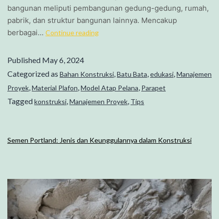
bangunan meliputi pembangunan gedung-gedung, rumah,
pabrik, dan struktur bangunan lainnya. Mencakup
berbagai…
Continue reading
Published
May 6, 2024
Categorized as
,
,
,
Bahan Konstruksi
Batu Bata
edukasi
Manajemen
,
,
,
Proyek
Material Plafon
Model Atap Pelana
Parapet
Tagged
,
,
konstruksi
Manajemen Proyek
Tips
Semen Portland: Jenis dan Keunggulannya dalam Konstruksi