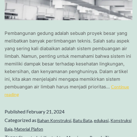
Pembangunan gedung adalah sebuah proyek besar yang
melibatkan banyak pertimbangan teknis. Salah satu aspek
yang sering kali diabaikan adalah sistem pembuangan air
limbah. Namun, penting untuk memahami bahwa sistem ini
memiliki dampak besar terhadap kesehatan lingkungan,
kebersihan, dan kenyamanan penghuninya. Dalam artikel
ini, kita akan menjelajahi mengapa memikirkan sistem
pembuangan air limbah harus menjadi prioritas…
Continue
reading
Published
February 21, 2024
Categorized as
,
,
,
Bahan Konstruksi
Batu Bata
edukasi
Konstruksi
,
Baja
Material Plafon