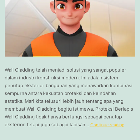
Wall Cladding telah menjadi solusi yang sangat populer
dalam industri konstruksi modern. Ini adalah sistem
penutup eksterior bangunan yang menawarkan kombinasi
sempurna antara kekuatan proteksi dan keindahan
estetika. Mari kita telusuri lebih jauh tentang apa yang
membuat Wall Cladding begitu istimewa. Proteksi Berlapis
Wall Cladding tidak hanya berfungsi sebagai penutup
eksterior, tetapi juga sebagai lapisan…
Continue reading