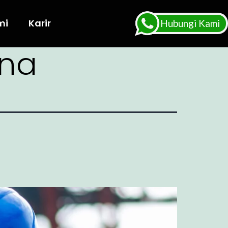
mi
Karir
Hubungi Kami
ana