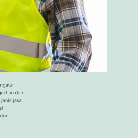
ngatur
gertian dan
jenis jasa
si
ktur