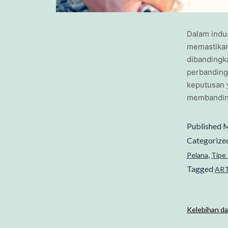
Dalam indus
memastikan
dibandingka
perbanding
keputusan 
membanding
Published
M
Categorize
,
Pelana
Tipe 
Tagged
ART
Kelebihan d