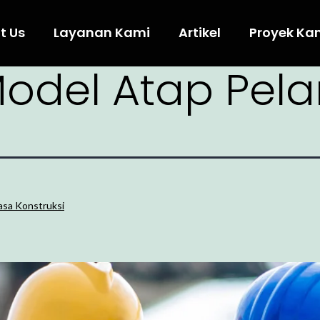
t Us
Layanan Kami
Artikel
Proyek Ka
odel Atap Pel
Jasa Konstruksi