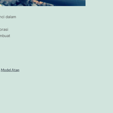
nci dalam
orasi
embuat
,
Model Atap