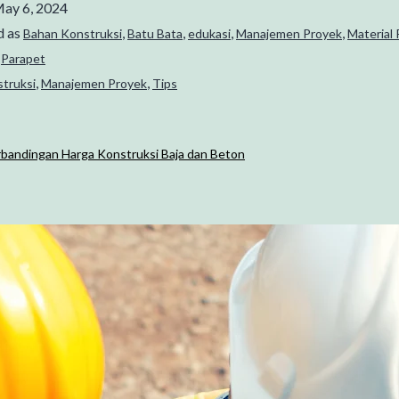
ay 6, 2024
d as
,
,
,
,
Bahan Konstruksi
Batu Bata
edukasi
Manajemen Proyek
Material 
,
Parapet
,
,
struksi
Manajemen Proyek
Tips
bandingan Harga Konstruksi Baja dan Beton