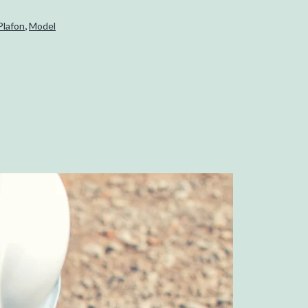
,
Plafon
Model