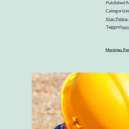
Published
M
Categorize
Atap Pelana
Tagged
kon
Meninjau Per