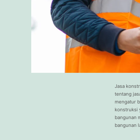
Jasa konst
tentang ja
mengatur be
konstruksi
bangunan m
bangunan l