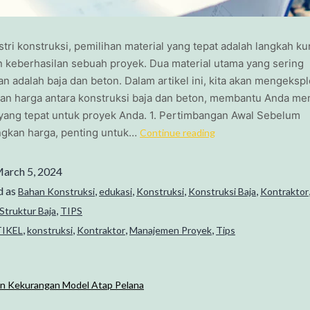
tri konstruksi, pemilihan material yang tepat adalah langkah ku
 keberhasilan sebuah proyek. Dua material utama yang sering
n adalah baja dan beton. Dalam artikel ini, kita akan mengekspl
an harga antara konstruksi baja dan beton, membantu Anda m
yang tepat untuk proyek Anda. 1. Pertimbangan Awal Sebelum
kan harga, penting untuk…
Continue reading
arch 5, 2024
d as
,
,
,
,
Bahan Konstruksi
edukasi
Konstruksi
Konstruksi Baja
Kontraktor
,
Struktur Baja
TIPS
,
,
,
,
IKEL
konstruksi
Kontraktor
Manajemen Proyek
Tips
an Kekurangan Model Atap Pelana