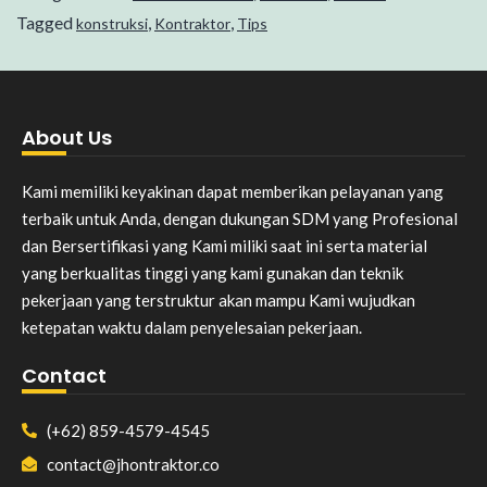
Tagged
,
,
konstruksi
Kontraktor
Tips
About Us
Kami memiliki keyakinan dapat memberikan pelayanan yang
terbaik untuk Anda, dengan dukungan SDM yang Profesional
dan Bersertifikasi yang Kami miliki saat ini serta material
yang berkualitas tinggi yang kami gunakan dan teknik
pekerjaan yang terstruktur akan mampu Kami wujudkan
ketepatan waktu dalam penyelesaian pekerjaan.
Contact
(+62) 859-4579-4545
contact@jhontraktor.co