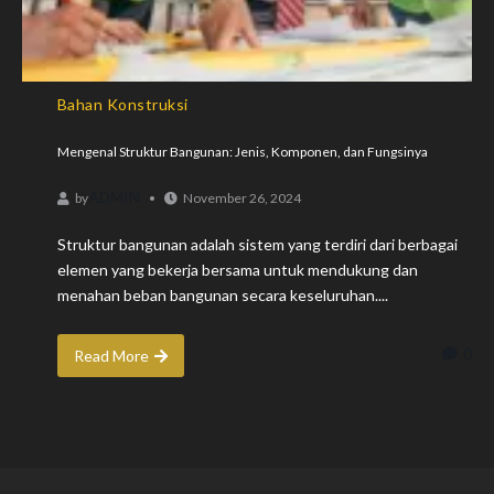
Bahan Konstruksi
Mengenal Struktur Bangunan: Jenis, Komponen, dan Fungsinya
ADMIN
by
November 26, 2024
Struktur bangunan adalah sistem yang terdiri dari berbagai
elemen yang bekerja bersama untuk mendukung dan
menahan beban bangunan secara keseluruhan....
0
Read More