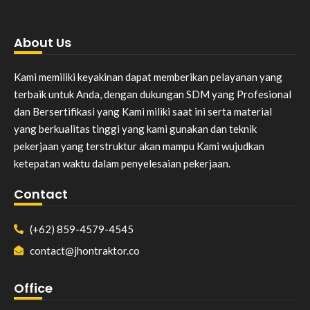
About Us
Kami memiliki keyakinan dapat memberikan pelayanan yang
terbaik untuk Anda, dengan dukungan SDM yang Profesional
dan Bersertifikasi yang Kami miliki saat ini serta material
yang berkualitas tinggi yang kami gunakan dan teknik
pekerjaan yang terstruktur akan mampu Kami wujudkan
ketepatan waktu dalam penyelesaian pekerjaan.
Contact
(+62) 859-4579-4545
contact@jhontraktor.co
Office