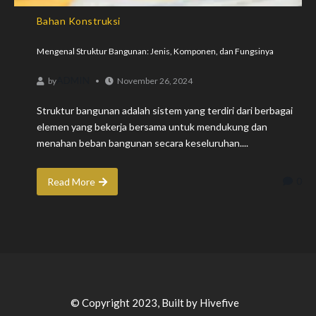
Bahan Konstruksi
Mengenal Struktur Bangunan: Jenis, Komponen, dan Fungsinya
ADMIN
by
November 26, 2024
Struktur bangunan adalah sistem yang terdiri dari berbagai
elemen yang bekerja bersama untuk mendukung dan
menahan beban bangunan secara keseluruhan....
0
Read More
© Copyright 2023, Built by Hivefive