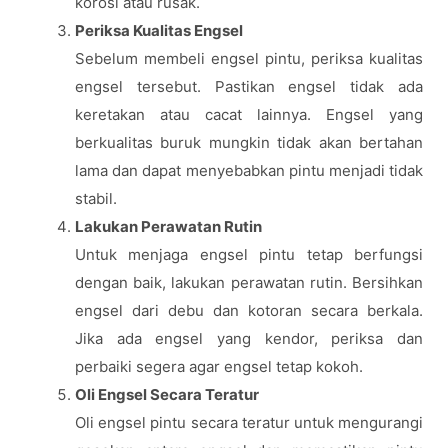
korosi atau rusak.
Periksa Kualitas Engsel
Sebelum membeli engsel pintu, periksa kualitas
engsel tersebut. Pastikan engsel tidak ada
keretakan atau cacat lainnya. Engsel yang
berkualitas buruk mungkin tidak akan bertahan
lama dan dapat menyebabkan pintu menjadi tidak
stabil.
Lakukan Perawatan Rutin
Untuk menjaga engsel pintu tetap berfungsi
dengan baik, lakukan perawatan rutin. Bersihkan
engsel dari debu dan kotoran secara berkala.
Jika ada engsel yang kendor, periksa dan
perbaiki segera agar engsel tetap kokoh.
Oli Engsel Secara Teratur
Oli engsel pintu secara teratur untuk mengurangi