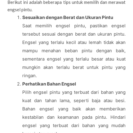
Berikut ini adalah beberapa tips untuk memilih dan merawat
engsel pintu.
Sesuaikan dengan Berat dan Ukuran Pintu
Saat memilih engsel pintu, pastikan engsel
tersebut sesuai dengan berat dan ukuran pintu.
Engsel yang terlalu kecil atau lemah tidak akan
mampu menahan beban pintu dengan baik,
sementara engsel yang terlalu besar atau kuat
mungkin akan terlalu berat untuk pintu yang
ringan.
Perhatikan Bahan Engsel
Pilih engsel pintu yang terbuat dari bahan yang
kuat dan tahan lama, seperti baja atau besi.
Bahan engsel yang baik akan memberikan
kestabilan dan keamanan pada pintu. Hindari
engsel yang terbuat dari bahan yang mudah