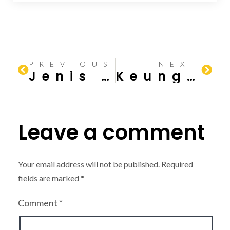
PREVIOUS
NEXT
Jenis Engsel Pintu dan Tips Memilihnya
Keunggulan Baja sebagai Material Konstruksi
Leave a comment
Your email address will not be published.
Required
fields are marked
*
Comment
*