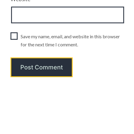
Save my name, email, and website in this browser
for the next time I comment.