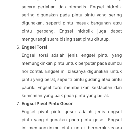
secara perlahan dan otomatis. Engsel hidrolik
sering digunakan pada pintu-pintu yang sering
digunakan, seperti pintu masuk bangunan atau
pintu gerbang. Engsel hidrolik juga dapat
mengurangi suara bising saat pintu ditutup.
Engsel Torsi
Engsel torsi adalah jenis engsel pintu yang
memungkinkan pintu untuk berputar pada sumbu
horizontal. Engsel ini biasanya digunakan untuk
pintu yang berat, seperti pintu gudang atau pintu
pabrik. Engsel torsi memberikan kestabilan dan
keamanan yang baik pada pintu yang berat.
Engsel Pivot Pintu Geser
Engsel pivot pintu geser adalah jenis engsel
pintu yang digunakan pada pintu geser. Engsel
ini memungkinkan pintu untuk bergerak secara