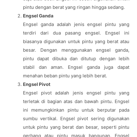
pintu dengan berat yang ringan hingga sedang.
Engsel Ganda
Engsel ganda adalah jenis engsel pintu yang
terdiri dari dua pasang engsel. Engsel ini
biasanya digunakan untuk pintu yang berat atau
besar. Dengan menggunakan engsel ganda,
pintu dapat dibuka dan ditutup dengan lebih
stabil dan aman. Engsel ganda juga dapat
menahan beban pintu yang lebih berat.
Engsel Pivot
Engsel pivot adalah jenis engsel pintu yang
terletak di bagian atas dan bawah pintu. Engsel
ini memungkinkan pintu untuk berputar pada
sumbu vertikal. Engsel pivot sering digunakan
untuk pintu yang berat dan besar, seperti pintu
gerbang atau pintu masuk bangunan. Engsel