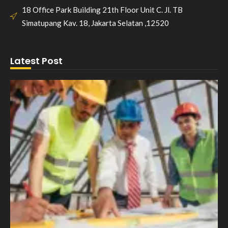
18 Office Park Building 21th Floor Unit C. Jl. TB
Simatupang Kav. 18, Jakarta Selatan ,12520
Latest Post