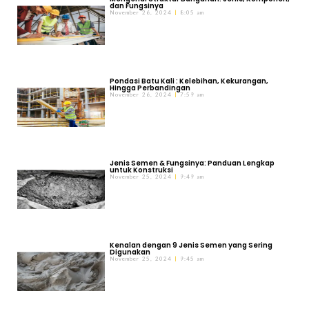
dan Fungsinya
November 26, 2024
8:05 am
Pondasi Batu Kali : Kelebihan, Kekurangan,
Hingga Perbandingan
November 26, 2024
7:59 am
Jenis Semen & Fungsinya: Panduan Lengkap
untuk Konstruksi
November 25, 2024
9:49 am
Kenalan dengan 9 Jenis Semen yang Sering
Digunakan
November 25, 2024
9:45 am