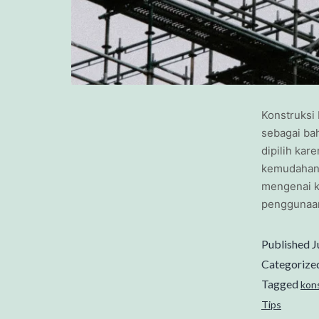
Konstruksi
sebagai ba
dipilih kar
kemudahan d
mengenai k
penggunaan
Published
J
Categorize
Tagged
kon
Tips