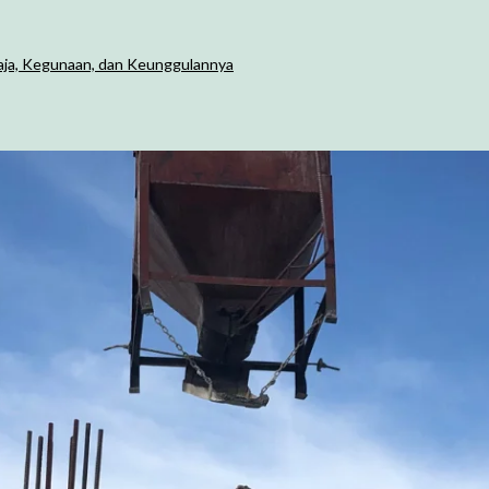
Baja, Kegunaan, dan Keunggulannya