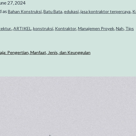
une 27, 2024
d as
,
,
,
,
Bahan Konstruksi
Batu Bata
edukasi
jasa kontraktor terpercaya
K
,
,
,
,
,
,
tektur.
ARTIKEL
konstruksi
Kontraktor
Manajemen Proyek
Nah
Tips
aja: Pengertian, Manfaat, Jenis, dan Keunggulan