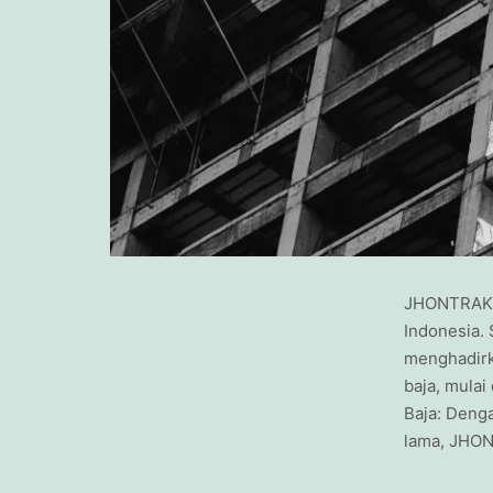
JHONTRAKTO
Indonesia.
menghadirk
baja, mulai
Baja: Deng
lama, JH