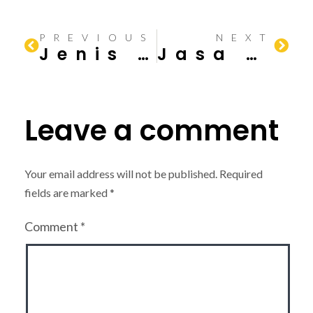
PREVIOUS
NEXT
Jenis Konstruksi Baja yang Kami Tawarkan
Jasa Konstruksi Baja untuk Gedung & Bangunan
Leave a comment
Your email address will not be published.
Required
fields are marked
*
Comment
*