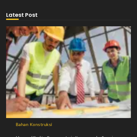
Latest Post
Bahan Konstruksi