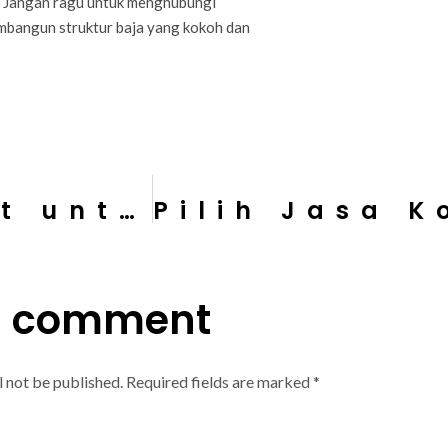
? Jangan ragu untuk menghubungi
mbangun struktur baja yang kokoh dan
Keunggulan Granit untuk Lantai
a comment
l not be published.
Required fields are marked
*