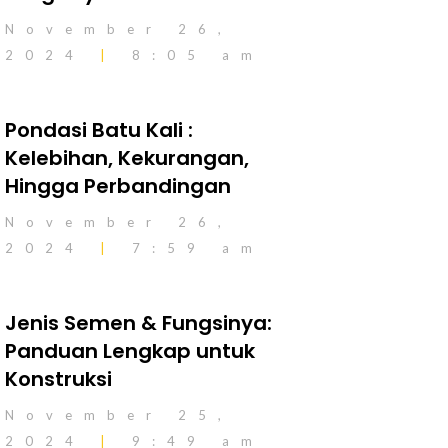
November 26,
2024
8:05 am
Pondasi Batu Kali :
Kelebihan, Kekurangan,
Hingga Perbandingan
November 26,
2024
7:59 am
Jenis Semen & Fungsinya:
Panduan Lengkap untuk
Konstruksi
November 25,
2024
9:49 am