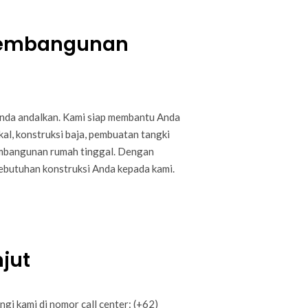
 Pembangunan
Anda andalkan. Kami siap membantu Anda
al, konstruksi baja, pembuatan tangki
pembangunan rumah tinggal. Dengan
ebutuhan konstruksi Anda kepada kami.
jut
gi kami di nomor call center: (+62)