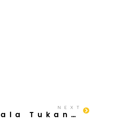
NEXT
Bedanya Kepala Tukang dengan Mandor