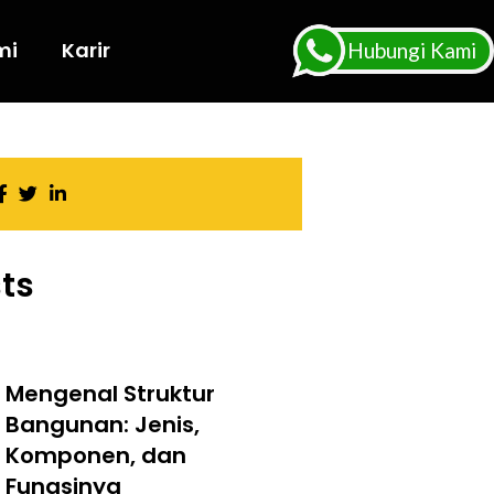
mi
Karir
Hubungi Kami
ts
Mengenal Struktur
Bangunan: Jenis,
Komponen, dan
Fungsinya