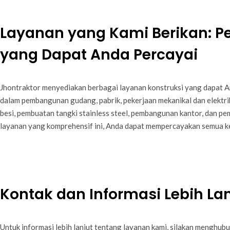
Layanan yang Kami Berikan:
yang Dapat Anda Percayai
Jhontraktor menyediakan berbagai layanan konstruksi yang dapat 
dalam pembangunan gudang, pabrik, pekerjaan mekanikal dan elektrik
besi, pembuatan tangki stainless steel, pembangunan kantor, dan 
layanan yang komprehensif ini, Anda dapat mempercayakan semua k
Kontak dan Informasi Lebih Lan
Untuk informasi lebih lanjut tentang layanan kami, silakan menghubun