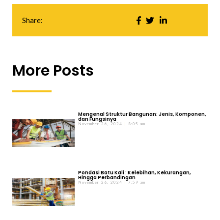
Share:
More Posts
Mengenal Struktur Bangunan: Jenis, Komponen,
dan Fungsinya
November 26, 2024
8:05 am
Pondasi Batu Kali : Kelebihan, Kekurangan,
Hingga Perbandingan
November 26, 2024
7:59 am