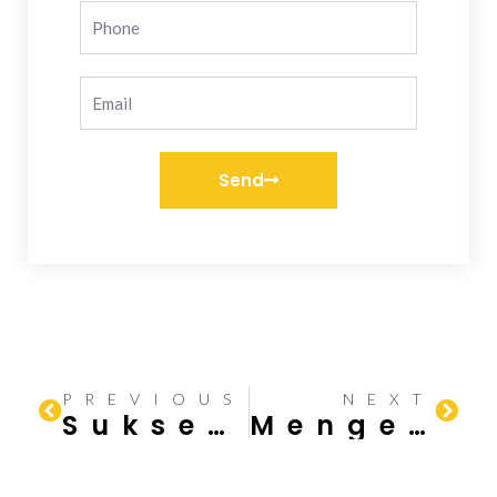
Send
PREVIOUS
NEXT
Sukses Mengelola Proyek dengan Menjaga Risiko Tetap Terkendali
Mengenal Detail Engineering Design (DED)