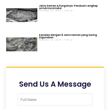
Jenis Semen & Fungsinya: Panduan Lengkap
untuk Konstruksi
November 25, 2024
9:49 am
Kenalan dengan 9 Jenis Semen yang Sering
Digunakan
November 25, 2024
9:45 am
Send Us A Message