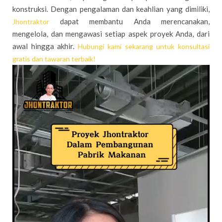
konstruksi. Dengan pengalaman dan keahlian yang dimiliki,
dapat membantu Anda merencanakan,
Jhontraktor
mengelola, dan mengawasi setiap aspek proyek Anda, dari
awal hingga akhir.
Hubungi kami sekarang untuk konsultasi
gratis dan tawaran terbaik!