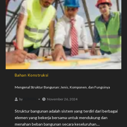
Bahan Konstruksi
Mengenal Struktur Bangunan: Jenis, Komponen, dan Fungsinya
ADMIN
by
November 26, 2024
Struktur bangunan adalah sistem yang terdiri dari berbagai
elemen yang bekerja bersama untuk mendukung dan
menahan beban bangunan secara keseluruhan....