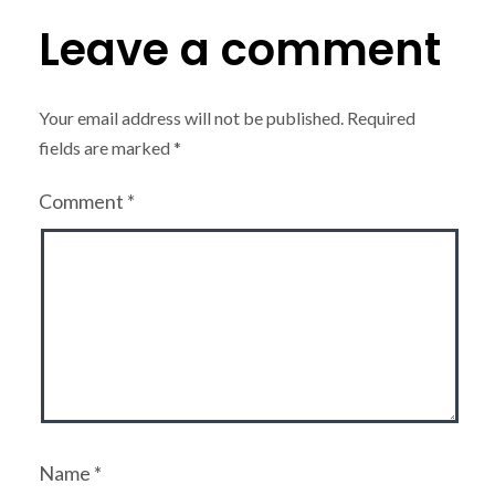
Leave a comment
Your email address will not be published.
Required
fields are marked
*
Comment
*
Name
*