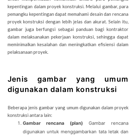
kepentingan dalam proyek konstruksi. Melalui gambar, para
pemangku kepentingan dapat memahami desain dan rencana
proyek konstruksi dengan lebih jelas dan akurat. Selain itu,
gambar juga berfungsi sebagai panduan bagi kontraktor
dalam melaksanakan pekerjaan konstruksi, sehingga dapat
meminimalkan kesalahan dan meningkatkan efisiensi dalam
pelaksanaan proyek.
Jenis gambar yang umum
digunakan dalam konstruksi
Beberapa jenis gambar yang umum digunakan dalam proyek
konstruksi antara lain:
Gambar rencana (plan)
Gambar rencana
digunakan untuk menggambarkan tata letak dan