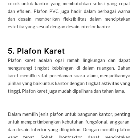
cocok untuk kantor yang membutuhkan solusi yang cepat
dan efisien. Plafon PVC juga hadir dalam berbagai warna
dan desain, memberikan fleksibilitas dalam menciptakan
estetika yang sesuai dengan desain interior kantor.
5.
Plafon Karet
Plafon karet adalah opsi ramah lingkungan dan dapat
mengurangi tingkat kebisingan di dalam ruangan. Bahan
karet memiliki sifat peredaman suara alami, menjadikannya
pilihan yang baik untuk kantor dengan tingkat aktivitas yang
tinggi. Plafon karet juga mudah dipelihara dan tahan lama.
Dalam memilih jenis plafon untuk bangunan kantor, penting
untuk mempertimbangkan kebutuhan fungsional, anggaran,
dan desain interior yang diinginkan. Dengan memilih plafon
yang tepat, Sobat Jhontraktor dapat menciptakan