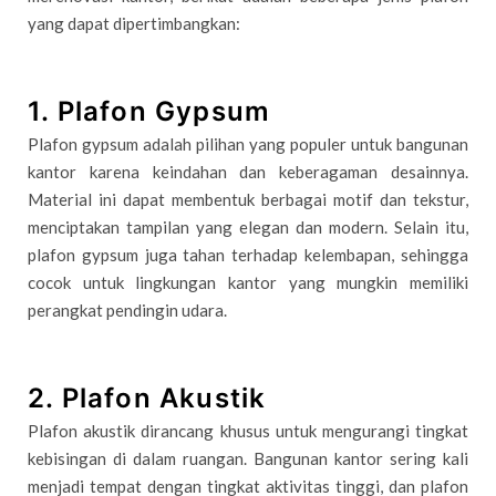
yang dapat dipertimbangkan:
1.
Plafon Gypsum
Plafon gypsum adalah pilihan yang populer untuk bangunan
kantor karena keindahan dan keberagaman desainnya.
Material ini dapat membentuk berbagai motif dan tekstur,
menciptakan tampilan yang elegan dan modern. Selain itu,
plafon gypsum juga tahan terhadap kelembapan, sehingga
cocok untuk lingkungan kantor yang mungkin memiliki
perangkat pendingin udara.
2.
Plafon Akustik
Plafon akustik dirancang khusus untuk mengurangi tingkat
kebisingan di dalam ruangan. Bangunan kantor sering kali
menjadi tempat dengan tingkat aktivitas tinggi, dan plafon