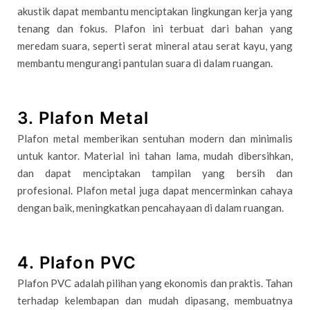
akustik dapat membantu menciptakan lingkungan kerja yang
tenang dan fokus. Plafon ini terbuat dari bahan yang
meredam suara, seperti serat mineral atau serat kayu, yang
membantu mengurangi pantulan suara di dalam ruangan.
3.
Plafon Metal
Plafon metal memberikan sentuhan modern dan minimalis
untuk kantor. Material ini tahan lama, mudah dibersihkan,
dan dapat menciptakan tampilan yang bersih dan
profesional. Plafon metal juga dapat mencerminkan cahaya
dengan baik, meningkatkan pencahayaan di dalam ruangan.
4.
Plafon PVC
Plafon PVC adalah pilihan yang ekonomis dan praktis. Tahan
terhadap kelembapan dan mudah dipasang, membuatnya