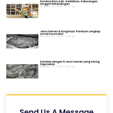
Pondasi Batu Kali : Kelebihan, Kekurangan,
Hingga Perbandingan
November 26, 2024
7:59 am
Jenis Semen & Fungsinya: Panduan Lengkap
untuk Konstruksi
November 25, 2024
9:49 am
Kenalan dengan 9 Jenis Semen yang Sering
Digunakan
November 25, 2024
9:45 am
Send Us A Message