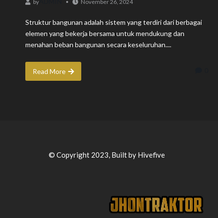
ADMIN
by
November 26, 2024
Struktur bangunan adalah sistem yang terdiri dari berbagai
elemen yang bekerja bersama untuk mendukung dan
menahan beban bangunan secara keseluruhan....
0
Read More
© Copyright 2023, Built by Hivefive