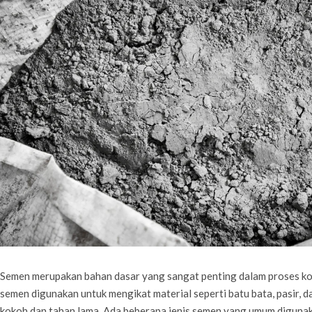
Semen merupakan bahan dasar yang sangat penting dalam proses ko
semen digunakan untuk mengikat material seperti batu bata, pasir, da
kokoh dan tahan lama. Ada beberapa jenis semen yang umum diguna