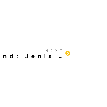
NEXT
Semen Portland: Jenis dan Keunggulannya dalam Konstruksi