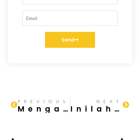
Send
PREVIOUS
NEXT
Mengatasi Masalah Cat Tembok Rumah yang Melupas saat Musim Hujan
Inilah 2 Macam Struktur Pondasi Gedung yang Perlu Diketahui