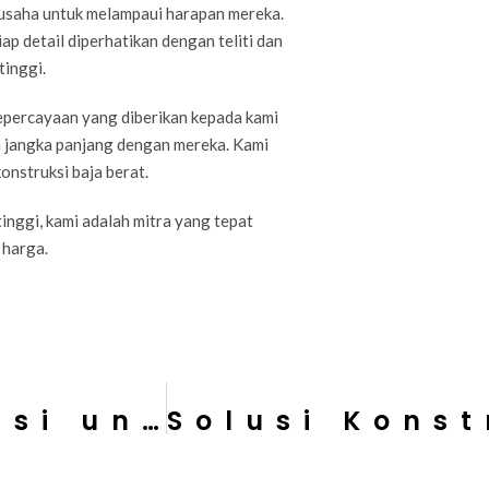
usaha untuk melampaui harapan mereka.
p detail diperhatikan dengan teliti dan
tinggi.
epercayaan yang diberikan kepada kami
 jangka panjang dengan mereka. Kami
onstruksi baja berat.
inggi, kami adalah mitra yang tepat
 harga.
Jenis-Jenis Pondasi untuk Bangunan Bertingkat Banyak