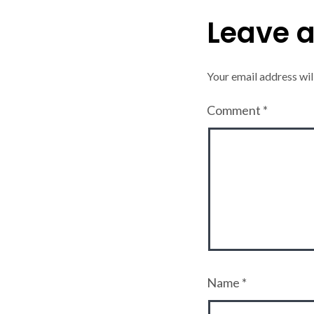
Leave 
Your email address wil
Comment
*
Name
*