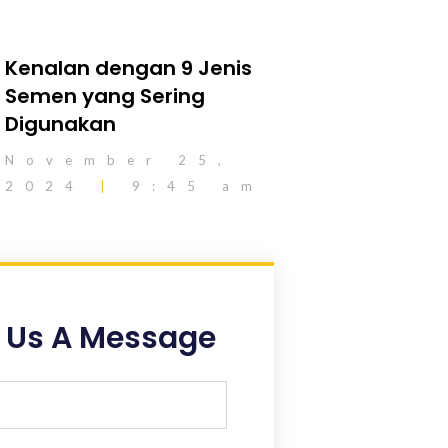
Kenalan dengan 9 Jenis
Semen yang Sering
Digunakan
November 25,
2024
9:45 am
 Us A Message