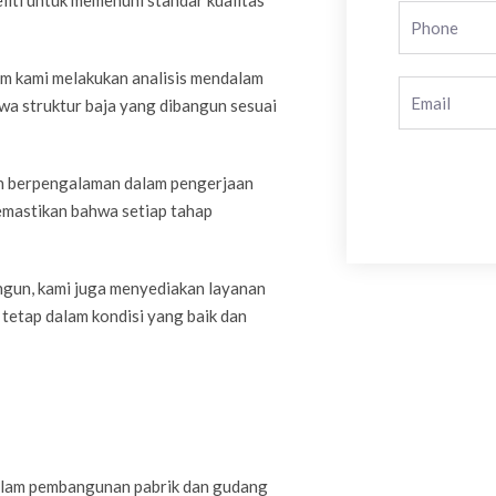
liti untuk memenuhi standar kualitas
im kami melakukan analisis mendalam
hwa struktur baja yang dibangun sesuai
dan berpengalaman dalam pengerjaan
emastikan bahwa setiap tahap
angun, kami juga menyediakan layanan
tetap dalam kondisi yang baik dan
dalam pembangunan pabrik dan gudang