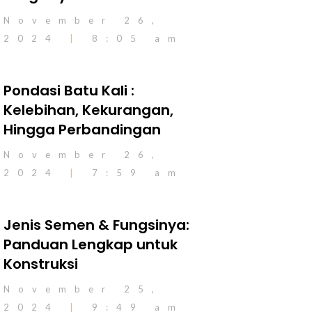
November 26,
2024
8:05 am
Pondasi Batu Kali :
Kelebihan, Kekurangan,
Hingga Perbandingan
November 26,
2024
7:59 am
Jenis Semen & Fungsinya:
Panduan Lengkap untuk
Konstruksi
November 25,
2024
9:49 am