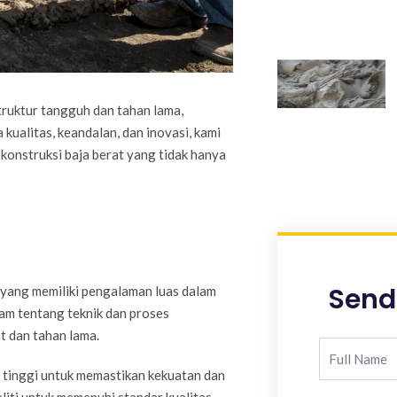
ruktur tangguh dan tahan lama,
kualitas, keandalan, dan inovasi, kami
onstruksi baja berat yang tidak hanya
Send
al yang memiliki pengalaman luas dalam
lam tentang teknik dan proses
t dan tahan lama.
tinggi untuk memastikan kekuatan dan