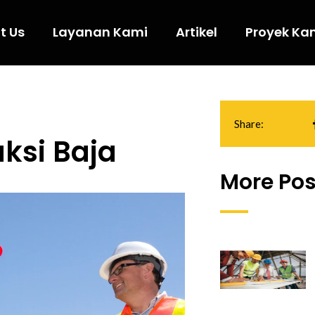
t Us
Layanan Kami
Artikel
Proyek Ka
Share:
ksi Baja
More Pos