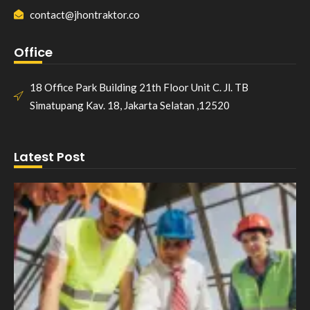
contact@jhontraktor.co
Office
18 Office Park Building 21th Floor Unit C. Jl. TB
Simatupang Kav. 18, Jakarta Selatan ,12520
Latest Post