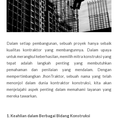
Dalam setiap pembangunan, sebuah proyek hanya sebaik
kualitas kontraktor yang membangunnya. Dalam upaya
untuk merangkul keberhasilan, memilih mitra konstruksi yang
tepat adalah langkah penting yang membutuhkan
pemahaman dan penilaian yang mendalam. Dengan
mempertimbangkan JhonTraktor, sebuah nama yang telah
menonjol dalam dunia kontraktor konstruksi, kita akan
menjelajahi aspek penting dalam memahami layanan yang
mereka tawarkan.
1. Keahlian dalam Berbagai Bidang Konstruksi