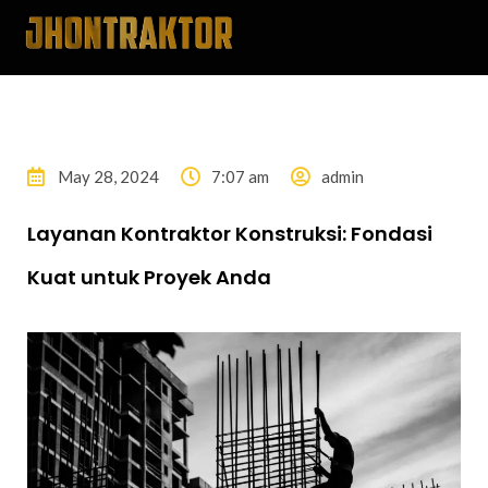
May 28, 2024
7:07 am
admin
Layanan Kontraktor Konstruksi: Fondasi
Kuat untuk Proyek Anda