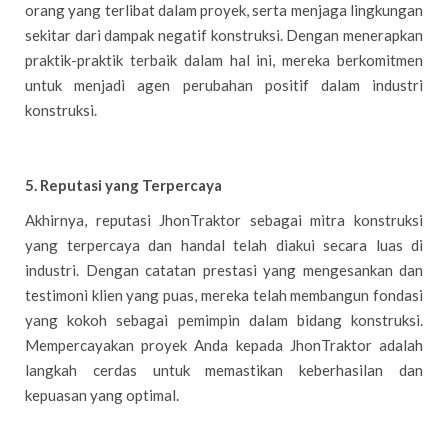
orang yang terlibat dalam proyek, serta menjaga lingkungan
sekitar dari dampak negatif konstruksi. Dengan menerapkan
praktik-praktik terbaik dalam hal ini, mereka berkomitmen
untuk menjadi agen perubahan positif dalam industri
konstruksi.
5. Reputasi yang Terpercaya
Akhirnya, reputasi JhonTraktor sebagai mitra konstruksi
yang terpercaya dan handal telah diakui secara luas di
industri. Dengan catatan prestasi yang mengesankan dan
testimoni klien yang puas, mereka telah membangun fondasi
yang kokoh sebagai pemimpin dalam bidang konstruksi.
Mempercayakan proyek Anda kepada JhonTraktor adalah
langkah cerdas untuk memastikan keberhasilan dan
kepuasan yang optimal.