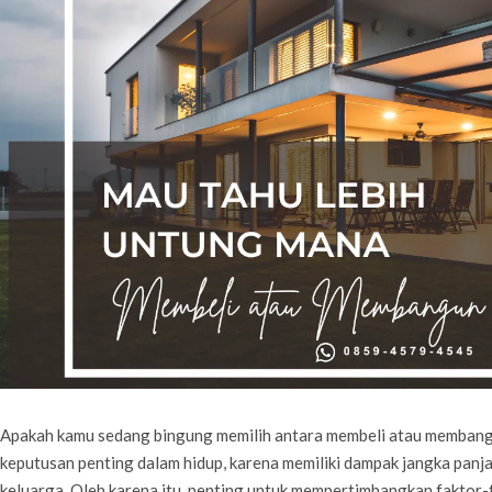
Apakah kamu sedang bingung memilih antara membeli atau membang
keputusan penting dalam hidup, karena memiliki dampak jangka pan
keluarga. Oleh karena itu, penting untuk mempertimbangkan faktor