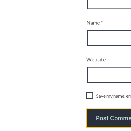
Name
*
Website
Save my name, ema