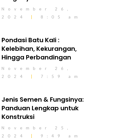
November 26,
2024
8:05 am
Pondasi Batu Kali :
Kelebihan, Kekurangan,
Hingga Perbandingan
November 26,
2024
7:59 am
Jenis Semen & Fungsinya:
Panduan Lengkap untuk
Konstruksi
November 25,
2024
9:49 am