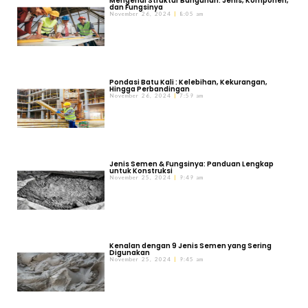
Mengenal Struktur Bangunan: Jenis, Komponen,
dan Fungsinya
November 26, 2024
8:05 am
Pondasi Batu Kali : Kelebihan, Kekurangan,
Hingga Perbandingan
November 26, 2024
7:59 am
Jenis Semen & Fungsinya: Panduan Lengkap
untuk Konstruksi
November 25, 2024
9:49 am
Kenalan dengan 9 Jenis Semen yang Sering
Digunakan
November 25, 2024
9:45 am