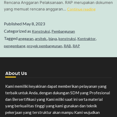
Rencana Anggaran Pelaksanaan. RAP merupakan dokumen
yang memuat rencana anggaran…
Continue reading
Published
May 8, 2023
Categorized as
,
Konstruksi
Pembangunan
Tagged
,
,
,
,
,
anggaran
arsitek.
biaya
konstruksi
Kontraktor
,
,
,
pengembang
proyek pembangunan
RAB
RAP
About Us
Kami memiliki keyakinan dapat memberikan pelayanan yang
terbaik untuk Anda, dengan dukungan SDM yang Profesional
dan Bersertifikasi yang Kami miliki saat ini serta material
yang berkualitas tinggi yang kami gunakan dan teknik
pekerjaan yang terstruktur akan mampu Kami wujudkan