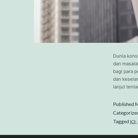
Dunia konst
dan masalah
bagi para 
dan keselam
lanjut ten
Published
M
Categorize
Tagged
,
K3