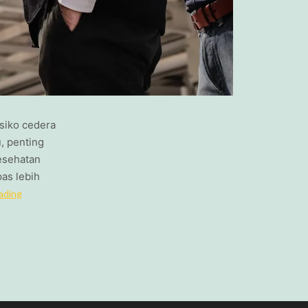
isiko cedera
, penting
esehatan
pas lebih
ading