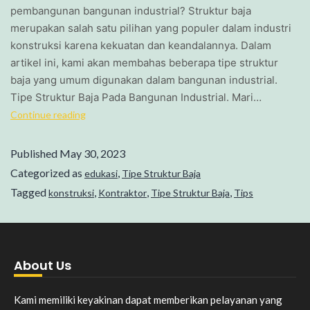
pembangunan bangunan industrial? Struktur baja
merupakan salah satu pilihan yang populer dalam industri
konstruksi karena kekuatan dan keandalannya. Dalam
artikel ini, kami akan membahas beberapa tipe struktur
baja yang umum digunakan dalam bangunan industrial.
Tipe Struktur Baja Pada Bangunan Industrial. Mari…
Continue reading
Published
May 30, 2023
Categorized as
,
edukasi
Tipe Struktur Baja
Tagged
,
,
,
konstruksi
Kontraktor
Tipe Struktur Baja
Tips
About Us
Kami memiliki keyakinan dapat memberikan pelayanan yang