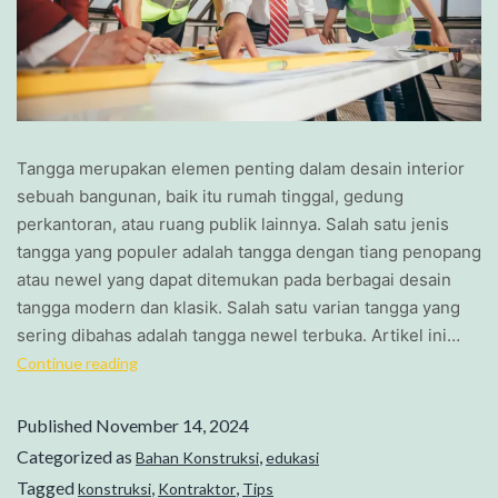
Tangga merupakan elemen penting dalam desain interior
sebuah bangunan, baik itu rumah tinggal, gedung
perkantoran, atau ruang publik lainnya. Salah satu jenis
tangga yang populer adalah tangga dengan tiang penopang
atau newel yang dapat ditemukan pada berbagai desain
tangga modern dan klasik. Salah satu varian tangga yang
sering dibahas adalah tangga newel terbuka. Artikel ini…
Continue reading
Published
November 14, 2024
Categorized as
,
Bahan Konstruksi
edukasi
Tagged
,
,
konstruksi
Kontraktor
Tips