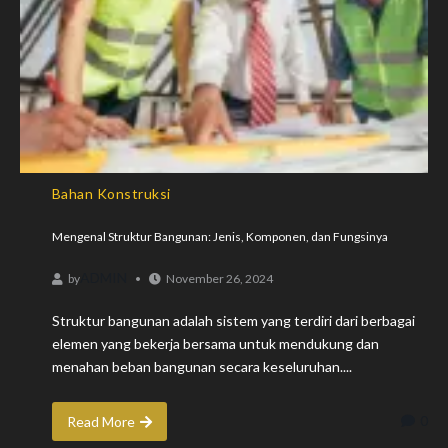
Bahan Konstruksi
Mengenal Struktur Bangunan: Jenis, Komponen, dan Fungsinya
ADMIN
by
November 26, 2024
Struktur bangunan adalah sistem yang terdiri dari berbagai
elemen yang bekerja bersama untuk mendukung dan
menahan beban bangunan secara keseluruhan....
0
Read More