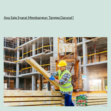
Apa Saja Syarat Membangun Tangga Darurat?