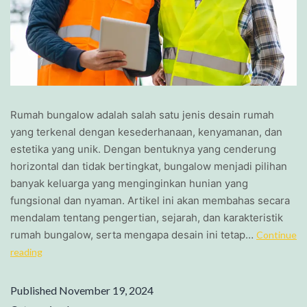
Rumah bungalow adalah salah satu jenis desain rumah
yang terkenal dengan kesederhanaan, kenyamanan, dan
estetika yang unik. Dengan bentuknya yang cenderung
horizontal dan tidak bertingkat, bungalow menjadi pilihan
banyak keluarga yang menginginkan hunian yang
fungsional dan nyaman. Artikel ini akan membahas secara
mendalam tentang pengertian, sejarah, dan karakteristik
rumah bungalow, serta mengapa desain ini tetap…
Continue
reading
Published
November 19, 2024