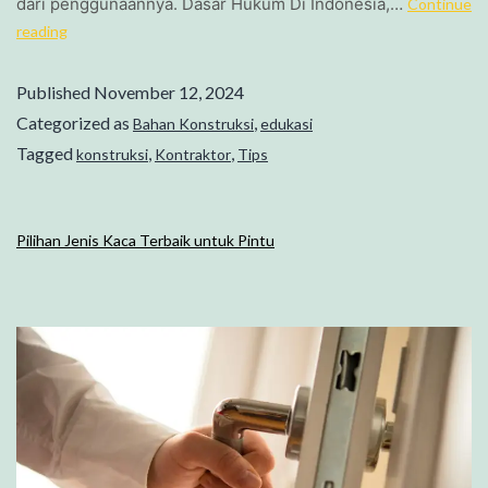
dari penggunaannya. Dasar Hukum Di Indonesia,…
Continue
reading
Published
November 12, 2024
Categorized as
,
Bahan Konstruksi
edukasi
Tagged
,
,
konstruksi
Kontraktor
Tips
Pilihan Jenis Kaca Terbaik untuk Pintu