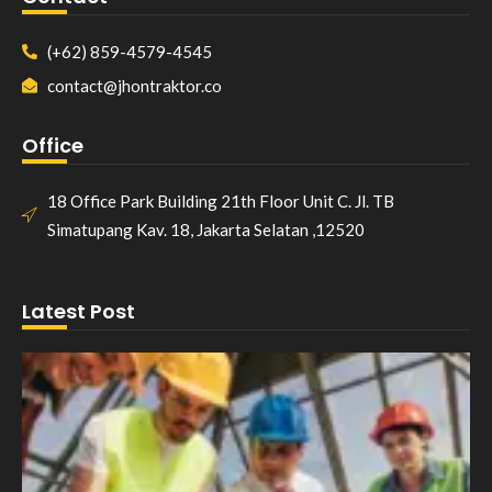
(+62) 859-4579-4545
contact@jhontraktor.co
Office
18 Office Park Building 21th Floor Unit C. Jl. TB
Simatupang Kav. 18, Jakarta Selatan ,12520
Latest Post