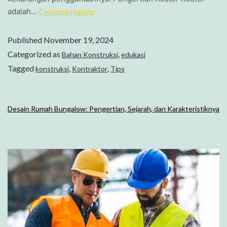
adalah…
Continue reading
Published
November 19, 2024
Categorized as
,
Bahan Konstruksi
edukasi
Tagged
,
,
konstruksi
Kontraktor
Tips
Desain Rumah Bungalow: Pengertian, Sejarah, dan Karakteristiknya