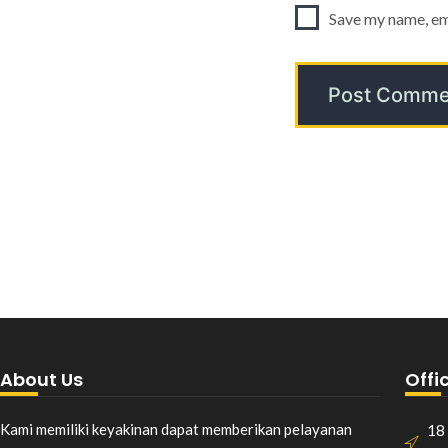
Save my name, ema
About Us
Offi
Kami memiliki keyakinan dapat memberikan pelayanan
18 