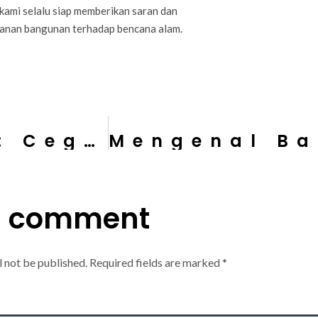
 kami selalu siap memberikan saran dan
hanan bangunan terhadap bencana alam.
Musim Hujan Tiba: Cegah Banjir di Lingkungan Rumah
a comment
l not be published.
Required fields are marked
*