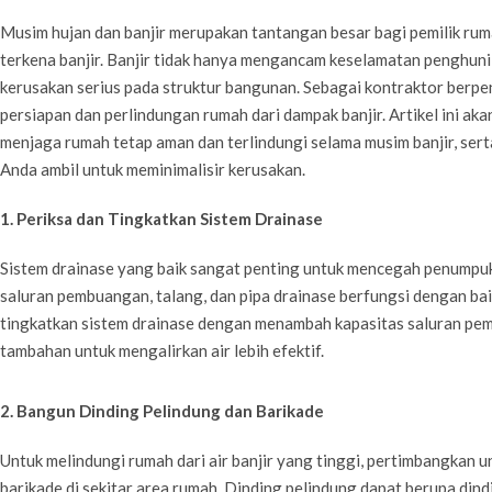
Musim hujan dan banjir merupakan tantangan besar bagi pemilik rum
terkena banjir. Banjir tidak hanya mengancam keselamatan penghuni
kerusakan serius pada struktur bangunan. Sebagai kontraktor ber
persiapan dan perlindungan rumah dari dampak banjir. Artikel ini a
menjaga rumah tetap aman dan terlindungi selama musim banjir, ser
Anda ambil untuk meminimalisir kerusakan.
1. Periksa dan Tingkatkan Sistem Drainase
Sistem drainase yang baik sangat penting untuk mencegah penumpuka
saluran pembuangan, talang, dan pipa drainase berfungsi dengan baik
tingkatkan sistem drainase dengan menambah kapasitas saluran p
tambahan untuk mengalirkan air lebih efektif.
2. Bangun Dinding Pelindung dan Barikade
Untuk melindungi rumah dari air banjir yang tinggi, pertimbangkan
barikade di sekitar area rumah. Dinding pelindung dapat berupa dind