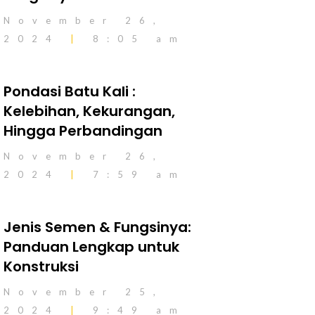
November 26,
2024
8:05 am
Pondasi Batu Kali :
Kelebihan, Kekurangan,
Hingga Perbandingan
November 26,
2024
7:59 am
Jenis Semen & Fungsinya:
Panduan Lengkap untuk
Konstruksi
November 25,
2024
9:49 am