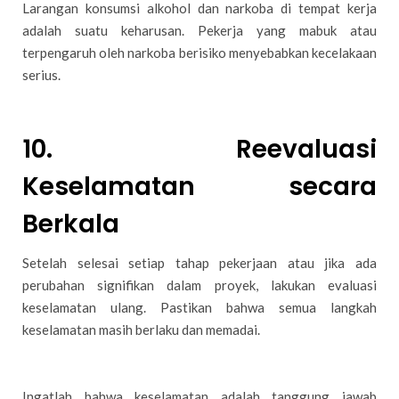
Larangan konsumsi alkohol dan narkoba di tempat kerja
adalah suatu keharusan. Pekerja yang mabuk atau
terpengaruh oleh narkoba berisiko menyebabkan kecelakaan
serius.
10.
Reevaluasi
Keselamatan secara
Berkala
Setelah selesai setiap tahap pekerjaan atau jika ada
perubahan signifikan dalam proyek, lakukan evaluasi
keselamatan ulang. Pastikan bahwa semua langkah
keselamatan masih berlaku dan memadai.
Ingatlah bahwa keselamatan adalah tanggung jawab