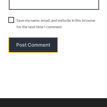
Save my name, email, and website in this browser
for the next time I comment.