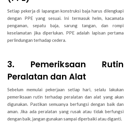
Setiap pekerja di lapangan konstruksi baja harus dilengkapi
dengan PPE yang sesuai. Ini termasuk helm, kacamata
pengaman, sepatu baja, sarung tangan, dan rompi
keselamatan jika diperlukan. PPE adalah lapisan pertama
perlindungan terhadap cedera.
3.
Pemeriksaan Rutin
Peralatan dan Alat
Sebelum memulai pekerjaan setiap hari, selalu lakukan
pemeriksaan rutin terhadap peralatan dan alat yang akan
digunakan. Pastikan semuanya berfungsi dengan baik dan
aman. Jika ada peralatan yang rusak atau tidak berfungsi
dengan baik, jangan gunakan sampai diperbaiki atau diganti.