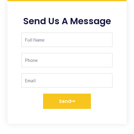
Send Us A Message
Send