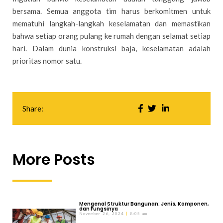
bersama. Semua anggota tim harus berkomitmen untuk
mematuhi langkah-langkah keselamatan dan memastikan
bahwa setiap orang pulang ke rumah dengan selamat setiap
hari. Dalam dunia konstruksi baja, keselamatan adalah
prioritas nomor satu.
Share:
More Posts
Mengenal Struktur Bangunan: Jenis, Komponen,
dan Fungsinya
November 26, 2024
8:05 am