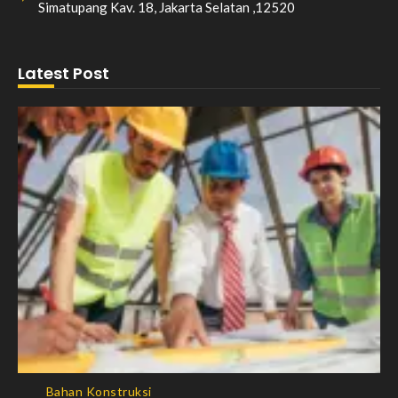
Simatupang Kav. 18, Jakarta Selatan ,12520
Latest Post
Bahan Konstruksi