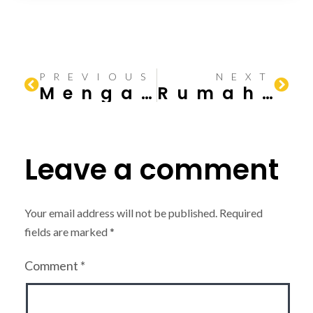
PREVIOUS
NEXT
Mengapa Kualitas Bangunan Kompleks Perumahan Developer Tidak Sebaik Bangunan yang Dibangun Sendiri?
Rumah Bangunan Kontainer: Plus Minus
Leave a comment
Your email address will not be published.
Required
fields are marked
*
Comment
*