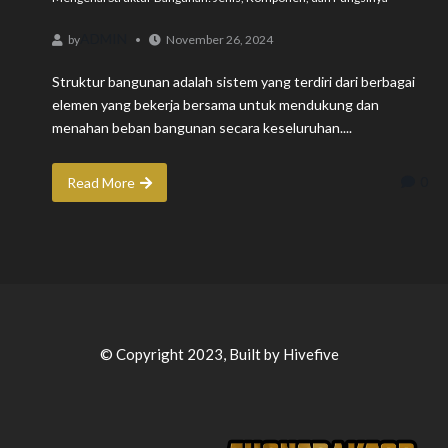
ADMIN
by
November 26, 2024
Struktur bangunan adalah sistem yang terdiri dari berbagai
elemen yang bekerja bersama untuk mendukung dan
menahan beban bangunan secara keseluruhan....
0
Read More
© Copyright 2023, Built by Hivefive