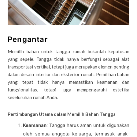
Pengantar
Memilih bahan untuk tangga rumah bukanlah keputusan
yang sepele. Tangga tidak hanya berfungsi sebagai alat
transportasi vertikal, tetapi juga merupakan elemen penting
dalam desain interior dan eksterior rumah. Pemilihan bahan
yang tepat tidak hanya memastikan keamanan dan
fungsionalitas, tetapi juga mempengaruhi estetika
keseluruhan rumah Anda.
Pertimbangan Utama dalam Memilih Bahan Tangga
Keamanan
: Tangga harus aman untuk digunakan
oleh semua anggota keluarga, termasuk anak-