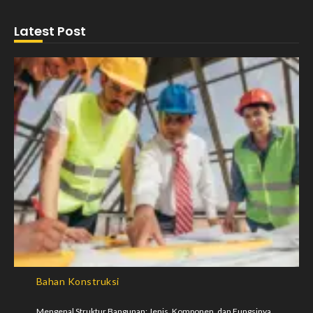
Latest Post
Bahan Konstruksi
Mengenal Struktur Bangunan: Jenis, Komponen, dan Fungsinya