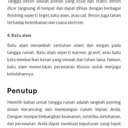
Tangga beton adalah pilihan yang solid dan stabil. Beton
dicor langsung di tempat dan dapat dihias dengan berbagai
finishing seperti tegel, batu alam, atau cat. Beton juga tahan
terhadap kelembaban dan cuaca ekstrem.
4. Batu alam
Batu alam menambah sentuhan alami dan elegan pada
tangga rumah. Batu alam seperti marmer, granit, atau batu
bata memberikan kesan yang mewah dan tahan lama. Namun,
batu alam memerlukan perawatan khusus untuk menjaga
keindahannya.
Penutup
Memilih bahan untuk tangga rumah adalah langkah penting
dalam merancang dan membangun rumah impian Anda.
Dengan mempertimbangkan keamanan, estetika, ketahanan,
dan perawatan, Anda dapat membuat keputusan yang tepat