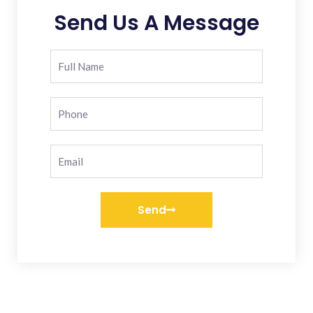
Send Us A Message
Send