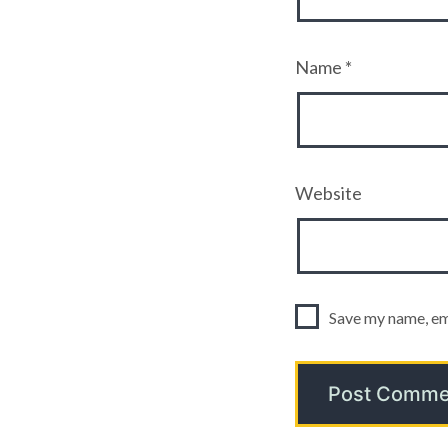
Name
*
Website
Save my name, ema