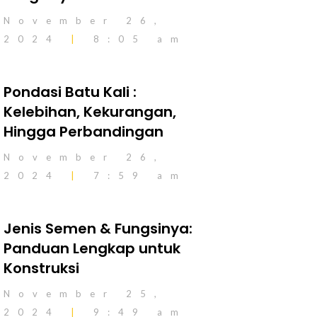
November 26,
2024
8:05 am
Pondasi Batu Kali :
Kelebihan, Kekurangan,
Hingga Perbandingan
November 26,
2024
7:59 am
Jenis Semen & Fungsinya:
Panduan Lengkap untuk
Konstruksi
November 25,
2024
9:49 am