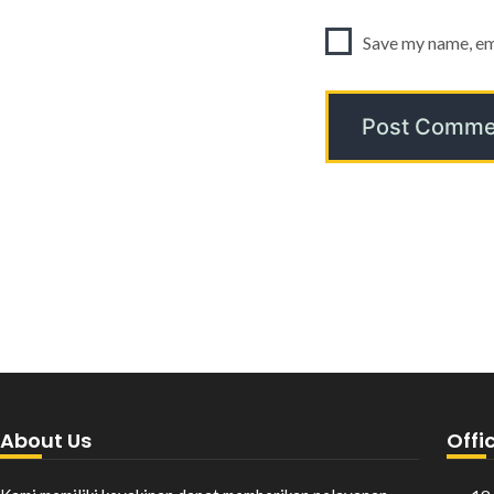
Save my name, ema
About Us
Offi