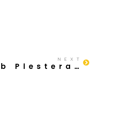
NEXT
Apa Penyebab Plesteran Dinding Retak?