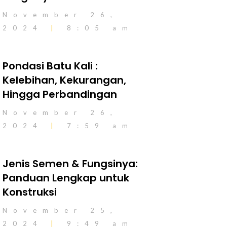
November 26,
2024
8:05 am
Pondasi Batu Kali :
Kelebihan, Kekurangan,
Hingga Perbandingan
November 26,
2024
7:59 am
Jenis Semen & Fungsinya:
Panduan Lengkap untuk
Konstruksi
November 25,
2024
9:49 am