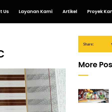
t Us
Layanan Kami
Artikel
Proyek Ka
Share:
C
More Pos