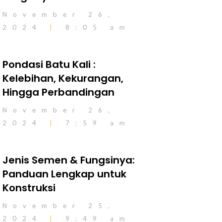
November 26,
2024
8:05 am
Pondasi Batu Kali :
Kelebihan, Kekurangan,
Hingga Perbandingan
November 26,
2024
7:59 am
Jenis Semen & Fungsinya:
Panduan Lengkap untuk
Konstruksi
November 25,
2024
9:49 am