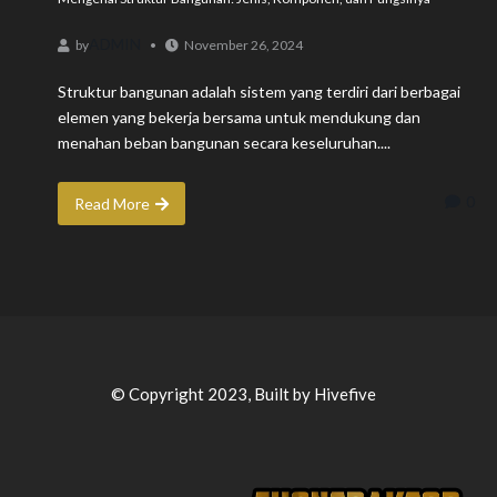
ADMIN
by
November 26, 2024
Struktur bangunan adalah sistem yang terdiri dari berbagai
elemen yang bekerja bersama untuk mendukung dan
menahan beban bangunan secara keseluruhan....
0
Read More
© Copyright 2023, Built by Hivefive