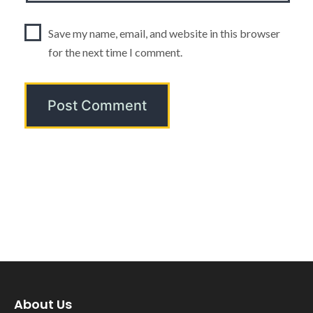
Save my name, email, and website in this browser
for the next time I comment.
About Us