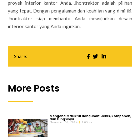
proyek interior kantor Anda, Jhontraktor adalah pilihan
yang tepat. Dengan pengalaman dan keahlian yang dimiliki,
Jhontraktor siap membantu Anda mewujudkan desain
interior kantor yang Anda inginkan.
Share:
More Posts
Mengenal Struktur Bangunan: Jenis, Komponen,
dan Fungsinya
November 26, 2024
8:05 am