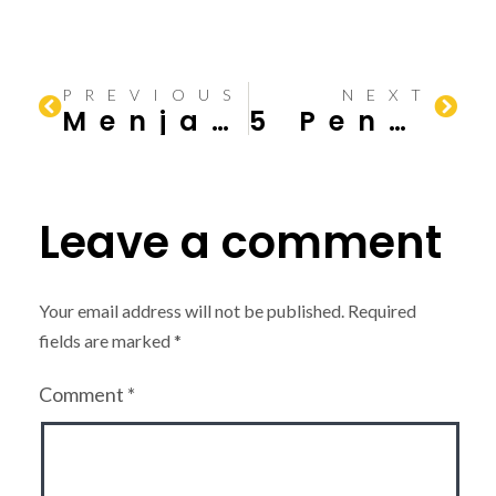
PREVIOUS
NEXT
Menjaga Keamanan dengan Standar Dasar Tangga Darurat Gedung yang Sesuai Standar Internasional
5 Penyebab Plafon Rusak dan Jebol
Leave a comment
Your email address will not be published.
Required
fields are marked
*
Comment
*