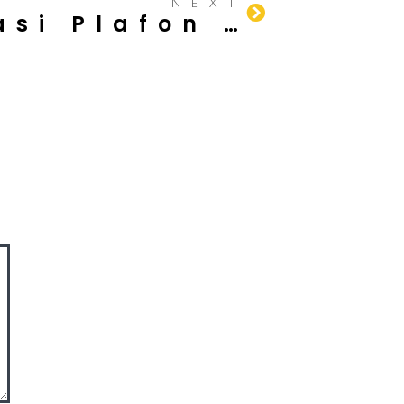
NEXT
Tips Mengatasi Plafon Rembes Air: Solusi Praktis untuk Rumah Bebas Bocor