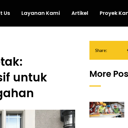
t Us
Layanan Kami
Artikel
Proyek Ka
Share:
tak:
More Pos
f untuk
egahan