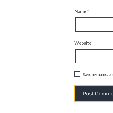
Name
*
Website
Save my name, ema