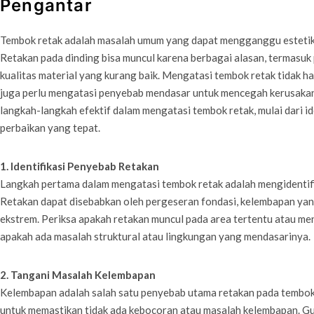
Pengantar
Tembok retak adalah masalah umum yang dapat mengganggu estetika 
Retakan pada dinding bisa muncul karena berbagai alasan, termasuk 
kualitas material yang kurang baik. Mengatasi tembok retak tidak ha
juga perlu mengatasi penyebab mendasar untuk mencegah kerusakan l
langkah-langkah efektif dalam mengatasi tembok retak, mulai dari i
perbaikan yang tepat.
1. Identifikasi Penyebab Retakan
Langkah pertama dalam mengatasi tembok retak adalah mengidentifi
Retakan dapat disebabkan oleh pergeseran fondasi, kelembapan yan
ekstrem. Periksa apakah retakan muncul pada area tertentu atau meny
apakah ada masalah struktural atau lingkungan yang mendasarinya.
2. Tangani Masalah Kelembapan
Kelembapan adalah salah satu penyebab utama retakan pada tembok. 
untuk memastikan tidak ada kebocoran atau masalah kelembapan. G