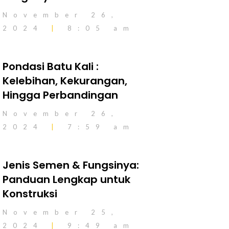
November 26,
2024
8:05 am
Pondasi Batu Kali :
Kelebihan, Kekurangan,
Hingga Perbandingan
November 26,
2024
7:59 am
Jenis Semen & Fungsinya:
Panduan Lengkap untuk
Konstruksi
November 25,
2024
9:49 am