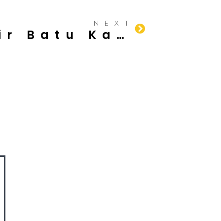
NEXT
Manfaat Pasir Batu Kasar untuk Pembangunan Tembok yang Kokoh dan Tahan Lama