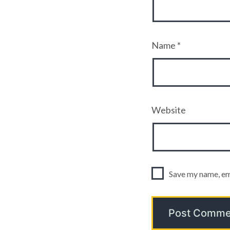
Name
*
Website
Save my name, ema