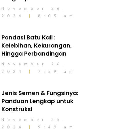
November 26,
2024
8:05 am
Pondasi Batu Kali :
Kelebihan, Kekurangan,
Hingga Perbandingan
November 26,
2024
7:59 am
Jenis Semen & Fungsinya:
Panduan Lengkap untuk
Konstruksi
November 25,
2024
9:49 am