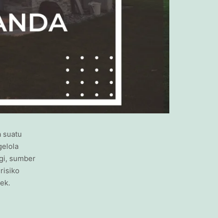
 suatu
elola
ogi, sumber
risiko
ek.