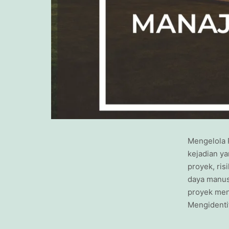
Mengelola 
kejadian y
proyek, ris
daya manusi
proyek men
Mengidenti