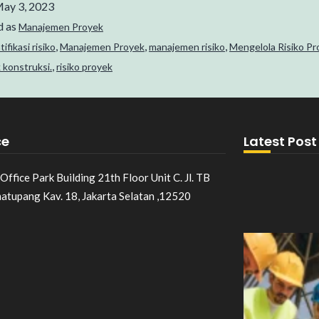
ay 3, 2023
d as
Manajemen Proyek
,
,
,
tifikasi risiko
Manajemen Proyek
manajemen risiko
Mengelola Risiko Pr
,
 konstruksi.
risiko proyek
ce
Latest Post
Office Park Building 21th Floor Unit C. Jl. TB
matupang Kav. 18, Jakarta Selatan ,12520