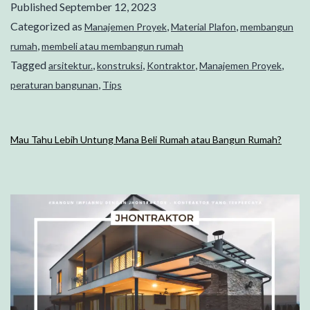
Published
September 12, 2023
Categorized as
,
,
Manajemen Proyek
Material Plafon
membangun
,
rumah
membeli atau membangun rumah
Tagged
,
,
,
,
arsitektur.
konstruksi
Kontraktor
Manajemen Proyek
,
peraturan bangunan
Tips
Mau Tahu Lebih Untung Mana Beli Rumah atau Bangun Rumah?